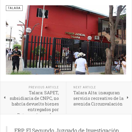
TALARA
PREVIOUS ARTICLE
NEXT ARTICLE
Talara: SAPET,
Talara Alta: inauguran
subsidiaria de CNPC, no
servicio recreativo de la
habría devuelto bienes
avenida Circunvalación
entregados por
Petroperú cuando se
concesionó lotes VI-VII
ERP. El Segundo Juzgado de Investigación