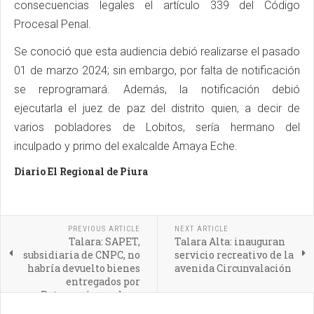
consecuencias legales el artículo 339 del Código
Procesal Penal.
Se conoció que esta audiencia debió realizarse el pasado
01 de marzo 2024; sin embargo, por falta de notificación
se reprogramará. Además, la notificación debió
ejecutarla el juez de paz del distrito quien, a decir de
varios pobladores de Lobitos, sería hermano del
inculpado y primo del exalcalde Amaya Eche.
Diario El Regional de Piura
PREVIOUS ARTICLE
NEXT ARTICLE
Talara: SAPET,
Talara Alta: inauguran
subsidiaria de CNPC, no
servicio recreativo de la
habría devuelto bienes
avenida Circunvalación
entregados por
Petroperú cuando se
concesionó lotes VI-VII