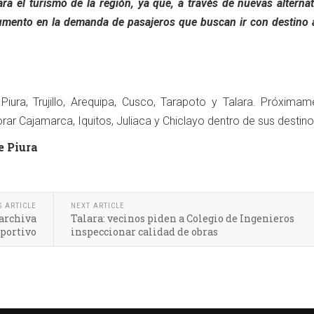
ra el turismo de la región, ya que, a través de nuevas alterna
mento en la demanda de pasajeros que buscan ir con destino a
ura, Trujillo, Arequipa, Cusco, Tarapoto y Talara. Próximame
rar Cajamarca, Iquitos, Juliaca y Chiclayo dentro de sus destino
e Piura
S ARTICLE
NEXT ARTICLE
 archiva
Talara: vecinos piden a Colegio de Ingenieros
eportivo
inspeccionar calidad de obras