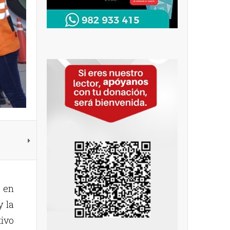
 en
y la
tivo