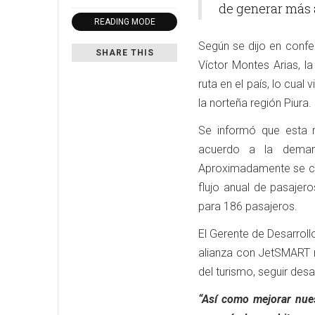
de generar más a
READING MODE
Según se dijo en confe
SHARE THIS
Víctor Montes Arias, l
ruta en el país, lo cual
la norteña región Piura.
Se informó que esta r
acuerdo a la deman
Aproximadamente se ca
flujo anual de pasajer
para 186 pasajeros.
El Gerente de Desarrol
alianza con JetSMART n
del turismo, seguir des
“Así como mejorar nues