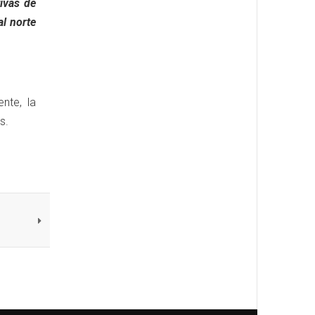
tivas de
l norte
nte, la
s.