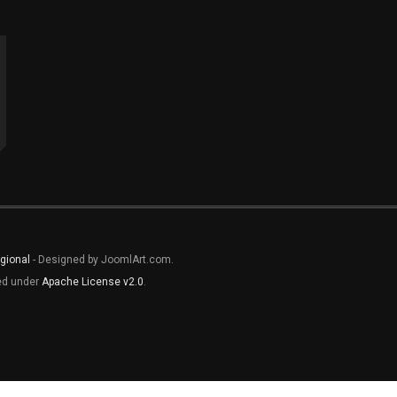
gional
- Designed by JoomlArt.com.
sed under
Apache License v2.0
.