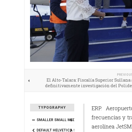
PREVIOU
El Alto-Talara: Fiscalía Superior Sullana
definitivamente investigación del Polid
ERP. Aeropuer
TYPOGRAPHY
frecuencias y tr
SMALLER
SMALL
MEDIUM
BIG
BIGGER
aerolínea JetSMA
DEFAULT
HELVETICA
SEGOE
GEORGIA
TIMES