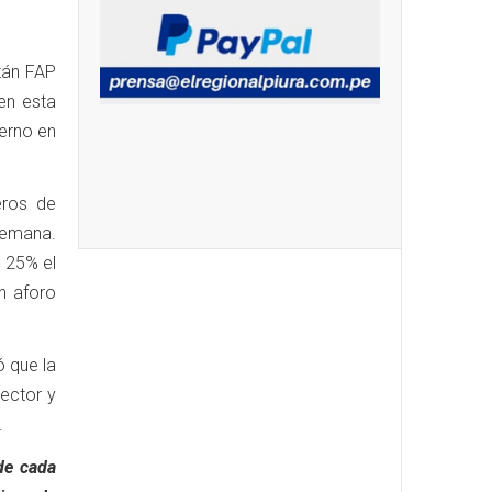
tán FAP
 en esta
terno en
eros de
emana.
 25% el
un aforo
ó que la
ector y
.
de cada