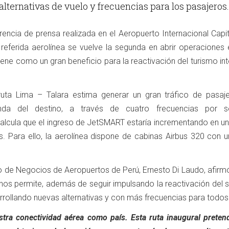
lternativas de vuelo y frecuencias para los pasajeros.
rencia de prensa realizada en el Aeropuerto Internacional Capi
a referida aerolínea se vuelve la segunda en abrir operaciones
 viene como un gran beneficio para la reactivación del turismo in
uta Lima – Talara estima generar un gran tráfico de pasaj
da del destino, a través de cuatro frecuencias por s
lcula que el ingreso de JetSMART estaría incrementando en un
os. Para ello, la aerolínea dispone de cabinas Airbus 320 con 
lo de Negocios de Aeropuertos de Perú, Ernesto Di Laudo, afirm
os permite, además de seguir impulsando la reactivación del s
arrollando nuevas alternativas y con más frecuencias para todos
tra conectividad aérea como país. Esta ruta inaugural preten