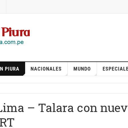
N PIURA
NACIONALES
MUNDO
ESPECIAL
 Lima – Talara con nue
ART