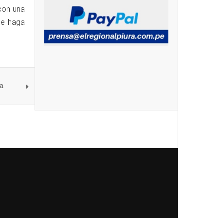
con una
me haga
a