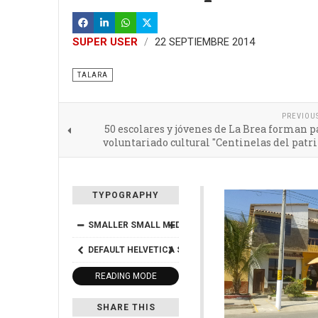
SUPER USER
22 SEPTIEMBRE 2014
TALARA
PREVIOU
50 escolares y jóvenes de La Brea forman p
voluntariado cultural "Centinelas del pat
TYPOGRAPHY
SMALLER
SMALL
MEDIUM
BIG
BIGGER
DEFAULT
HELVETICA
SEGOE
GEORGIA
TIMES
READING MODE
SHARE THIS