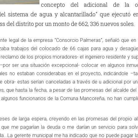
concepto del adicional de la o
el sistema de agua y alcantarillado" que ejecutó e
ss del distrito por un monto de 662, 336 nuevos soles.
ante legal de la empresa "Consorcio Palmeras", señaló que en 
izaba trabajos del colocado de 66 cajas para agua y desagüe
r reclamo de los propios moradores- el ingeniero residente y su
 –por ser una situación excepcional- colocar en algunos inmue
uales no estaban considerabas en el proyecto, indicándole –t
de obra- estas serían canceladas a través de u adicional por u
, que hasta la fecha, a pesar de las promesas del alcalde del d
y algunos funcionarios de la Comuna Mancoreña, no han cumpl
eses de larga espera, creyendo en las promesas del propio al
 que me pagarían la deuda o me darían un servicio para solve
da...La gerente municipal me ha indicado que no puede pagar l