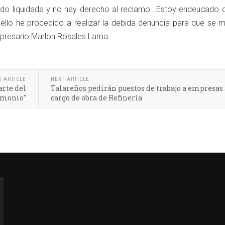
ido liquidada y no hay derecho al reclamo...Estoy endeudado 
 ello he procedido a realizar la debida denuncia para que se 
 empresario Marlon Rosales Lama
S ARTICLE
NEXT ARTICLE
arte del
Talareños pedirán puestos de trabajo a empresas 
rimonio"
cargo de obra de Refinería