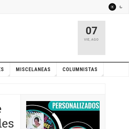
07
VIE
,
AGO
ES
MISCELANEAS
COLUMNISTAS
e
les