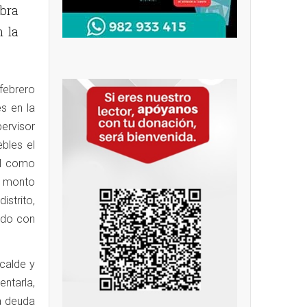
bra
n la
febrero
s en la
pervisor
bles el
al como
n monto
istrito,
ido con
calde y
ntarla,
a deuda