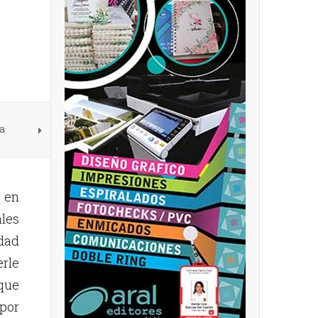
a
 en
ales
dad
rle
que
por