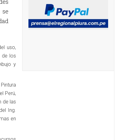
des
 se
idad
el uso,
 de los
ibujo y
Pintura
l Perú,
n de las
el Ing.
emas en
ecursos