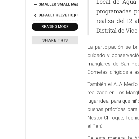
Local de Agua (
SMALLER
SMALL
MEDIUM
BIG
BIGGER
programadas po
DEFAULT
HELVETICA
SEGOE
GEORGIA
TIMES
realiza del 12 
READING MODE
Distrital de Vic
SHARE THIS
La participación se br
cuidado y conservació
manglares de San Ped
Cometas, dirigidos a las
También el ALA Medio 
realizado en Los Mangl
lugar ideal para que ni
buenas prácticas para 
Néstor Chiroque, Técni
el Perú.
De esta manera, la A