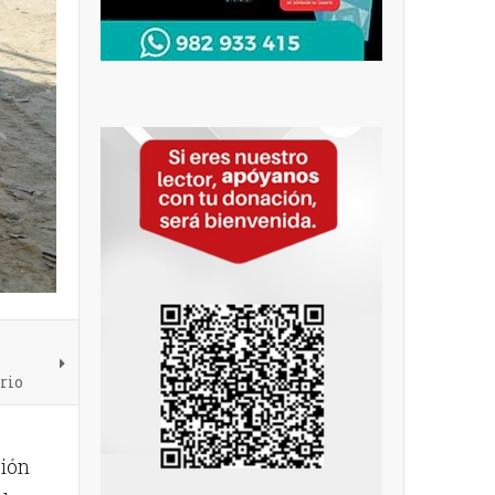
rio
ción