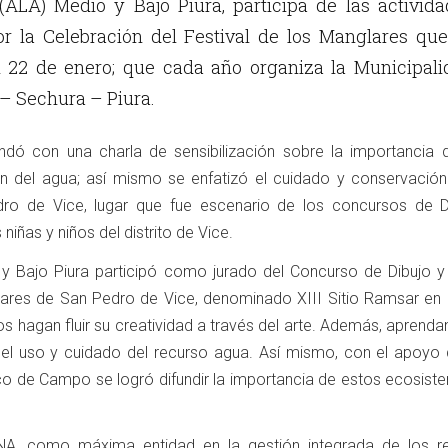
ALA) Medio y Bajo Piura, participa de las activida
r la Celebración del Festival de los Manglares que
al 22 de enero; que cada año organiza la Municipal
e – Sechura – Piura.
indó con una charla de sensibilización sobre la importancia d
n del agua; así mismo se enfatizó el cuidado y conservación
ro de Vice, lugar que fue escenario de los concursos de D
 niñas y niños del distrito de Vice.
y Bajo Piura participó como jurado del Concurso de Dibujo y 
ares de San Pedro de Vice, denominado XIII Sitio Ramsar en e
ños hagan fluir su creatividad a través del arte. Además, aprenda
el uso y cuidado del recurso agua. Así mismo, con el apoyo d
co de Campo se logró difundir la importancia de estos ecosist
NA, como máxima entidad en la gestión integrada de los r