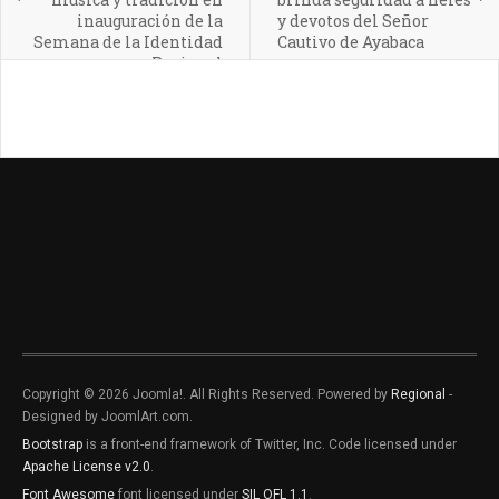
inauguración de la
y devotos del Señor
Semana de la Identidad
Cautivo de Ayabaca
Regional
Copyright © 2026 Joomla!. All Rights Reserved. Powered by
Regional
-
Designed by JoomlArt.com.
Bootstrap
is a front-end framework of Twitter, Inc. Code licensed under
Apache License v2.0
.
Font Awesome
font licensed under
SIL OFL 1.1
.