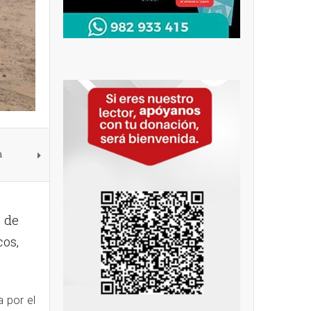
a
a de
cos,
 por el