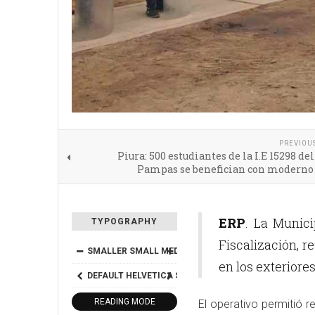
PREVIOU
Piura: 500 estudiantes de la I.E 15298 del 
Pampas se benefician con moderno 
ERP
. La Munici
TYPOGRAPHY
Fiscalización, r
SMALLER
SMALL
MEDIUM
BIG
BIGGER
en los exteriore
DEFAULT
HELVETICA
SEGOE
GEORGIA
TIMES
READING MODE
El operativo permitió 