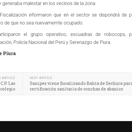
 generaba malestar en los vecinos de la zona.
Fiscalización informaron que en el sector se dispondrá de p
tivo de que no sea nuevamemte ocupado.
articiparon el grupo operativo, escuadras de robocops, p
ación, Policía Nacional del Perú y Serenazgo de Piura.
e Piura
S ARTICLE
NEXT ARTICLE
C.P. Las
Sanipes viene fiscalizando Bahía de Sechura par
colegio
certificación sanitaria de conchas de abanico