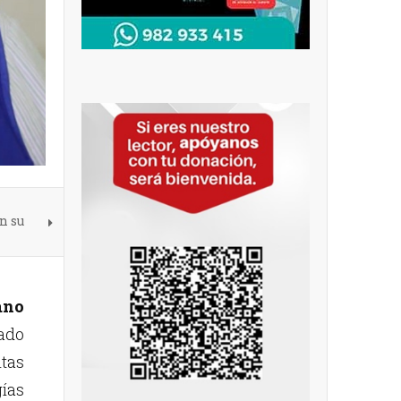
n su
ano
zado
tas
ías