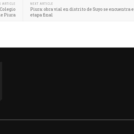
S ARTICLE
NEXT ARTICLE
Colegio
Piura: obra vial en distrito de Suyo se encuentra e
e Piura
etapa final