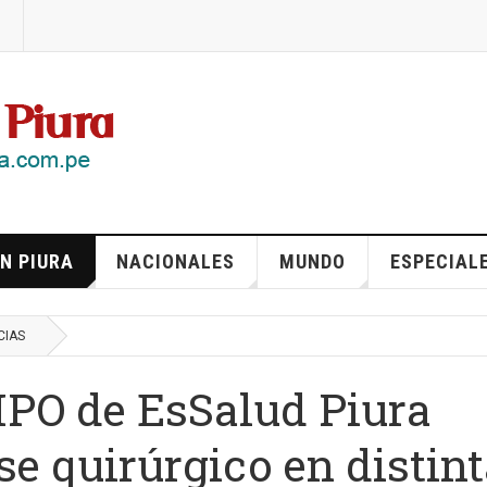
N PIURA
NACIONALES
MUNDO
ESPECIAL
CIAS
 IPO de EsSalud Piura
e quirúrgico en distin