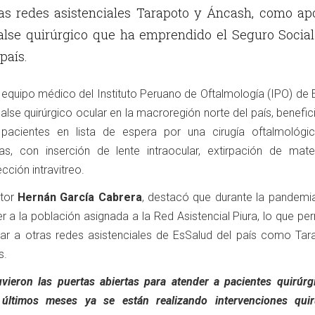
las redes asistenciales Tarapoto y Áncash, como ap
alse quirúrgico que ha emprendido el Seguro Social
país.
equipo médico del Instituto Peruano de Oftalmología (IPO) de 
lse quirúrgico ocular en la macroregión norte del país, benefi
 pacientes en lista de espera por una cirugía oftalmológi
as, con inserción de lente intraocular, extirpación de mater
ección intravitreo.
ctor
Hernán García Cabrera
, destacó que durante la pandemi
 a la población asignada a la Red Asistencial Piura, lo que pe
 a otras redes asistenciales de EsSalud del país como Tar
s.
vieron las puertas abiertas para atender a pacientes quirúrg
últimos meses ya se están realizando intervenciones quir