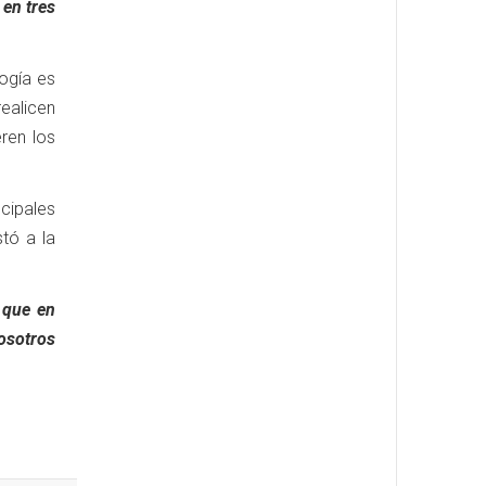
en tres
ogía es
ealicen
ren los
cipales
tó a la
 que en
osotros