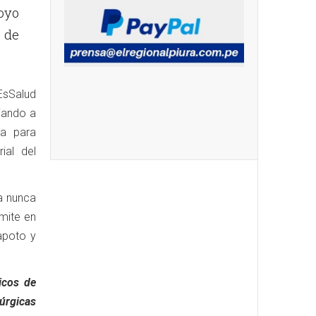
oyo
 de
EsSalud
ciando a
ca para
ial del
a nunca
rmite en
apoto y
icos de
úrgicas