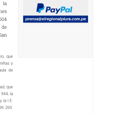
 la
nes
3604
s de
San
io, que
niñas y
aula de
ad, que
 944; la
 la I.E.
596 260.