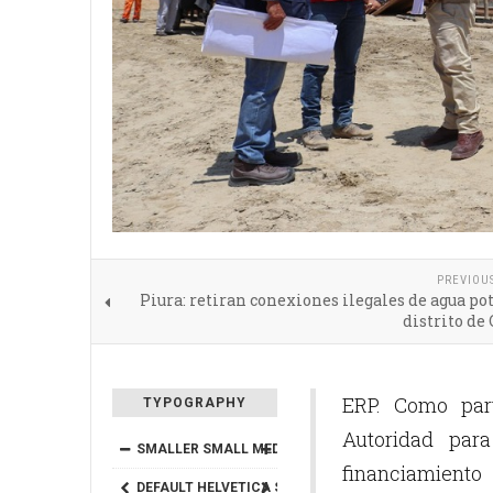
PREVIOU
Piura: retiran conexiones ilegales de agua po
distrito de 
ERP. Como part
TYPOGRAPHY
Autoridad par
SMALLER
SMALL
MEDIUM
BIG
BIGGER
financiamiento
DEFAULT
HELVETICA
SEGOE
GEORGIA
TIMES