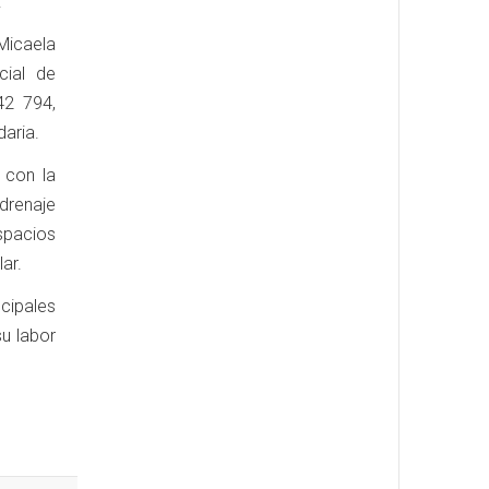
.
Micaela
cial de
42 794,
aria.
 con la
drenaje
spacios
ar.
cipales
su labor