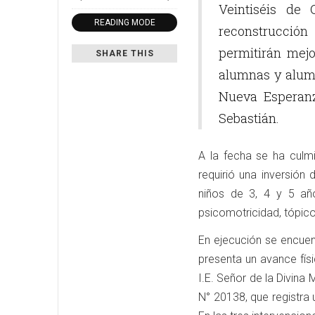
Veintiséis de 
READING MODE
reconstrucción
permitirán mejo
SHARE THIS
alumnas y alumn
Nueva Esperanz
Sebastián.
A la fecha se ha culmi
requirió una inversión
niños de 3, 4 y 5 añ
psicomotricidad, tópico,
En ejecución se encuen
presenta un avance físi
I.E. Señor de la Divina 
N° 20138, que registra