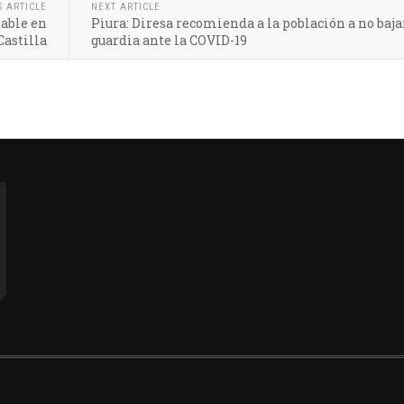
S ARTICLE
NEXT ARTICLE
table en
Piura: Diresa recomienda a la población a no baja
Castilla
guardia ante la COVID-19