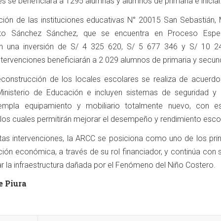
nes se beneficiará a 1295 alumnas y alumnos de primaria e inicial
cción de las instituciones educativas N° 20015 San Sebastián, 
erto Sánchez Sánchez, que se encuentra en Proceso Espe
rán una inversión de S/ 4 325 620, S/ 5 677 346 y S/ 10 2
ntervenciones beneficiarán a 2 029 alumnos de primaria y secund
econstrucción de los locales escolares se realiza de acuerdo
Ministerio de Educación e incluyen sistemas de seguridad y 
templa equipamiento y mobiliario totalmente nuevo, con e
, los cuales permitirán mejorar el desempeño y rendimiento escol
tas intervenciones, la ARCC se posiciona como uno de los prin
ión económica, a través de su rol financiador, y continúa con 
r la infraestructura dañada por el Fenómeno del Niño Costero.
e Piura