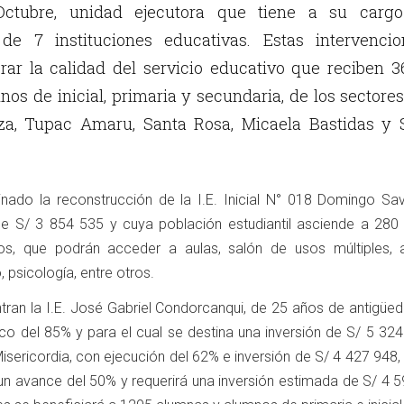
Octubre, unidad ejecutora que tiene a su cargo
 de 7 instituciones educativas. Estas intervencio
rar la calidad del servicio educativo que reciben 
os de inicial, primaria y secundaria, de los sectore
a, Tupac Amaru, Santa Rosa, Micaela Bastidas y 
nado la reconstrucción de la I.E. Inicial N° 018 Domingo Sav
 de S/ 3 854 535 y cuya población estudiantil asciende a 280 
os, que podrán acceder a aulas, salón de usos múltiples, 
 psicología, entre otros.
tran la I.E. José Gabriel Condorcanqui, de 25 años de antigüed
co del 85% y para el cual se destina una inversión de S/ 5 324
Misericordia, con ejecución del 62% e inversión de S/ 4 427 948, y
 un avance del 50% y requerirá una inversión estimada de S/ 4 