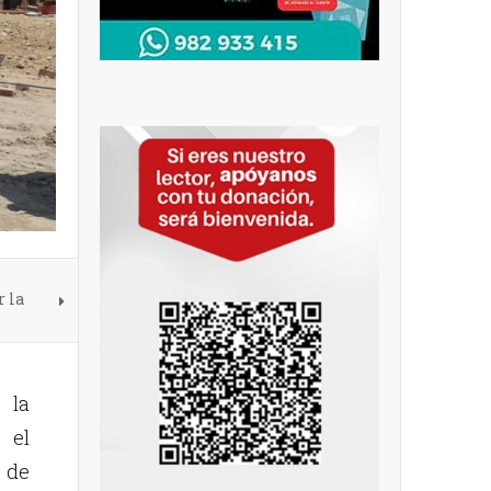
r la
 la
 el
 de