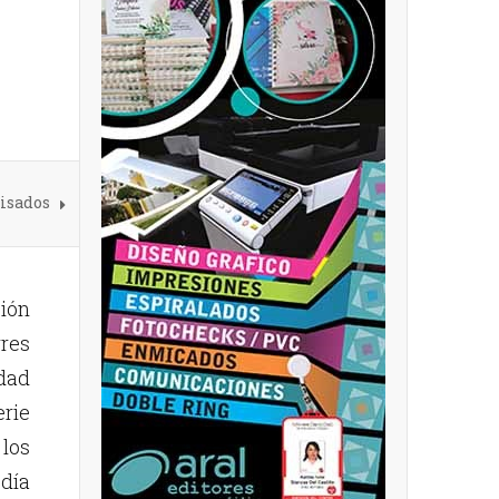
isados
ión
rres
dad
rie
los
 día