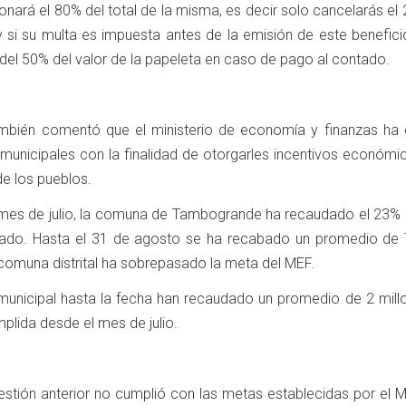
donará el 80% del total de la misma, es decir solo cancelarás el
 si su multa es impuesta antes de la emisión de este beneficio
del 50% del valor de la papeleta en caso de pago al contado.
mbién comentó que el ministerio de economía y finanzas ha 
municipales con la finalidad de otorgarles incentivos económi
e los pueblos.
el mes de julio, la comuna de Tambogrande ha recaudado el 23%
sado. Hasta el 31 de agosto se ha recabado un promedio de 
a comuna distrital ha sobrepasado la meta del MEF.
municipal hasta la fecha han recaudado un promedio de 2 mill
plida desde el mes de julio.
gestión anterior no cumplió con las metas establecidas por el 