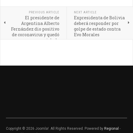
PREVIOUS ARTICLE
NEXT ARTICLE
El presidente de
Expresidenta de Bolivia
Argentina Alberto
deberá responder por
Fernández dio positivo
golpe de estado contra
de coronavirus y quedó
Evo Morales
aislado
Copyright © 2026 Joomla!. All Rights Reserved. Powered by
Regional
-