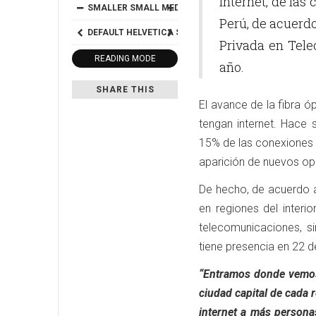
internet, de las 
SMALLER
SMALL
MEDIUM
BIG
BIGGER
Perú, de acuerd
DEFAULT
HELVETICA
SEGOE
GEORGIA
TIMES
Privada en Telec
READING MODE
año.
SHARE THIS
El avance de la fibra ó
tengan internet. Hace 
15% de las conexiones f
aparición de nuevos o
De hecho, de acuerdo al
en regiones del interi
telecomunicaciones, 
tiene presencia en 22 
“Entramos donde vemos
ciudad capital de cada r
internet a más person