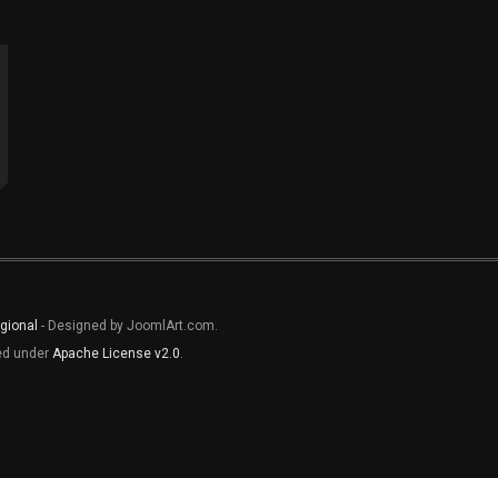
gional
- Designed by JoomlArt.com.
sed under
Apache License v2.0
.