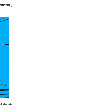
liario”
,
ervicios