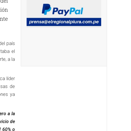
 del
sión
ente
del país
ntaba el
te, a la
ca líder
esas de
ones ya
ro a la
vicio de
l 60% o