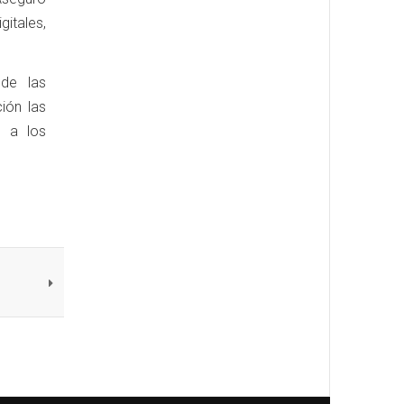
gitales,
de las
ión las
n a los