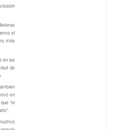
nclusión
leteras
menos el
es, más
e en las
idad de
o.
también
rivó en
 que “el
año”.
 muchos
 Aseguró