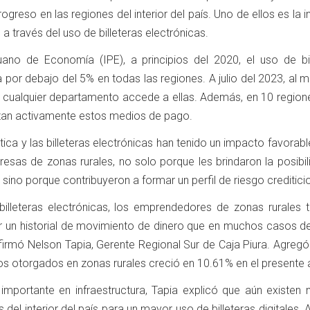
ogreso en las regiones del interior del país. Uno de ellos es la i
 a través del uso de billeteras electrónicas.
uano de Economía (IPE), a principios del 2020, el uso de bil
 por debajo del 5% en todas las regiones. A julio del 2023, al 
 cualquier departamento accede a ellas. Además, en 10 region
lizan activamente estos medios de pago.
tica y las billeteras electrónicas han tenido un impacto favorabl
sas de zonas rurales, no solo porque les brindaron la posibil
sino porque contribuyeron a formar un perfil de riesgo creditici
billeteras electrónicas, los emprendedores de zonas rurales 
 un historial de movimiento de dinero que en muchos casos de
firmó Nelson Tapia, Gerente Regional Sur de Caja Piura. Agregó
s otorgados en zonas rurales creció en 10.61% en el presente 
importante en infraestructura, Tapia explicó que aún existen
 del interior del país para un mayor uso de billeteras digitales.