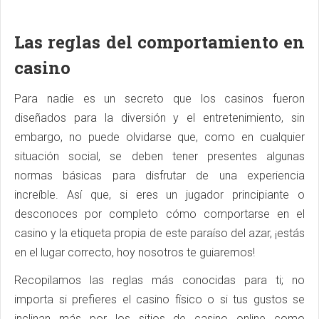
Las reglas del comportamiento en
casino
Para nadie es un secreto que los casinos fueron
diseñados para la diversión y el entretenimiento, sin
embargo, no puede olvidarse que, como en cualquier
situación social, se deben tener presentes algunas
normas básicas para disfrutar de una experiencia
increíble. Así que, si eres un jugador principiante o
desconoces por completo cómo comportarse en el
casino y la etiqueta propia de este paraíso del azar, ¡estás
en el lugar correcto, hoy nosotros te guiaremos!
Recopilamos las reglas más conocidas para ti; no
importa si prefieres el casino físico o si tus gustos se
inclinan más por los sitios de casino online como