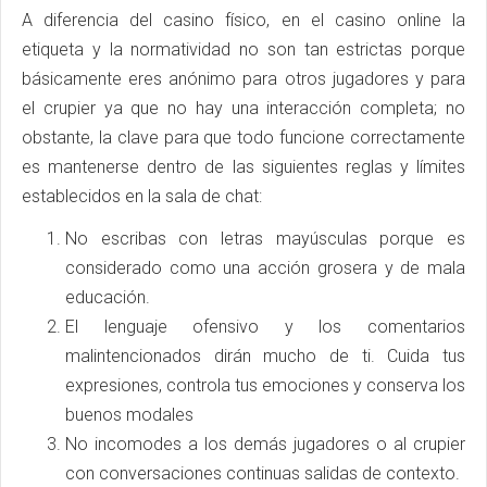
A diferencia del casino físico, en el casino online la
etiqueta y la normatividad no son tan estrictas porque
básicamente eres anónimo para otros jugadores y para
el crupier ya que no hay una interacción completa; no
obstante, la clave para que todo funcione correctamente
es mantenerse dentro de las siguientes reglas y límites
establecidos en la sala de chat:
No escribas con letras mayúsculas porque es
considerado como una acción grosera y de mala
educación.
El lenguaje ofensivo y los comentarios
malintencionados dirán mucho de ti. Cuida tus
expresiones, controla tus emociones y conserva los
buenos modales
No incomodes a los demás jugadores o al crupier
con conversaciones continuas salidas de contexto.