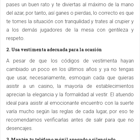
pases un buen rato y te diviertas al máximo de la mano
del azar, por tanto, así ganes o pierdas, lo correcto es que
te tomes la situación con tranquilidad y trates al crupier y
a los demás jugadores de la mesa con gentileza y
respeto.
2. Usa vestimenta adecuada para la ocasión
A pesar de que los códigos de vestimenta hayan
cambiado un poco en los últimos años y ya no tengas
que usar, necesariamente, esmoquin cada que quieras
asistir a un casino, la mayoría de establecimientos
aprecian la elegancia y la formalidad al vestir. El atuendo
ideal para asistir al emocionante encuentro con la suerte
varía mucho según las reglas de cada lugar, por eso te
recomendamos verificarlas antes de salir para que no
desencajes.
3. Mantén tu teléfono móvil apagado o silenciado