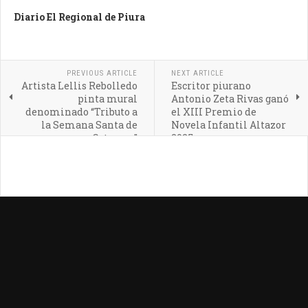
Diario El Regional de Piura
PREVIOUS ARTICLE
NEXT ARTICLE
Artista Lellis Rebolledo
Escritor piurano
pinta mural
Antonio Zeta Rivas ganó
denominado “Tributo a
el XIII Premio de
la Semana Santa de
Novela Infantil Altazor
Catacaos”
2025