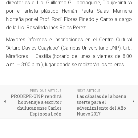
director es el Lic. Guillermo Gil Iparraguirre, Dibujo-pintura
por el artista plástico Hernán Pauta Salas, Marinera
Norteña por el Prof. Rodil Flores Pinedo y Canto a cargo
de la Lic. Rosalinda Inés Rojas Pérez.
Mayores informes e inscripciones en el Centro Cultural
“Arturo Davies Guaylupo” (Campus Universitario UNP), Urb.
Miraflores – Castilla (horario de lunes a viernes de 8:00
a.m. – 3:00 p.m.), lugar donde se realizarán los talleres.
PREVIOUS ARTICLE
NEXT ARTICLE
PRODEPE-UNP rendirá
Las cábalas de la buena
homenaje a escritor
suerte para el
chulucanense Carlos
advenimiento del Año
Espinoza León
Nuevo 2017