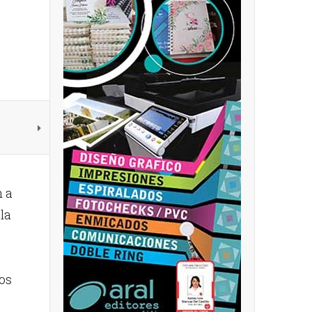
n a
la
os