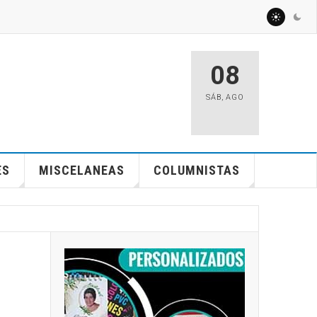
08
SÁB
,
AGO
ES
MISCELANEAS
COLUMNISTAS