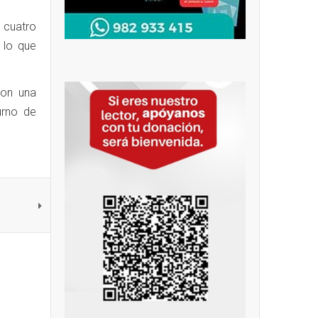
 cuatro
 lo que
ron una
urno de