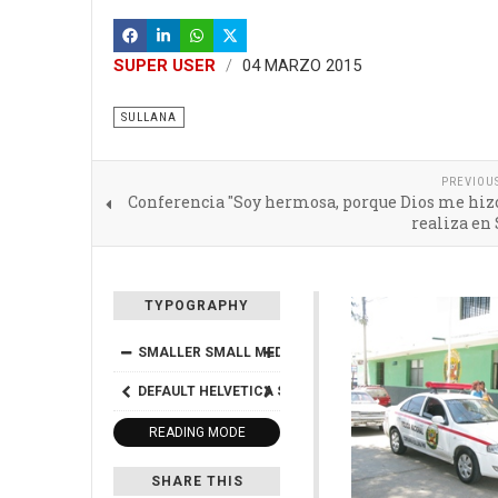
SUPER USER
04 MARZO 2015
SULLANA
PREVIOU
Conferencia "Soy hermosa, porque Dios me hizo
realiza en
TYPOGRAPHY
SMALLER
SMALL
MEDIUM
BIG
BIGGER
DEFAULT
HELVETICA
SEGOE
GEORGIA
TIMES
READING MODE
SHARE THIS