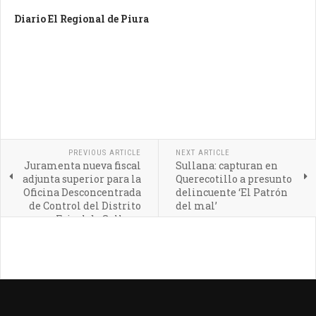
Diario El Regional de Piura
PREVIOUS ARTICLE
NEXT ARTICLE
Juramenta nueva fiscal
Sullana: capturan en
adjunta superior para la
Querecotillo a presunto
Oficina Desconcentrada
delincuente ‘El Patrón
de Control del Distrito
del mal’
Fsical de Sullana