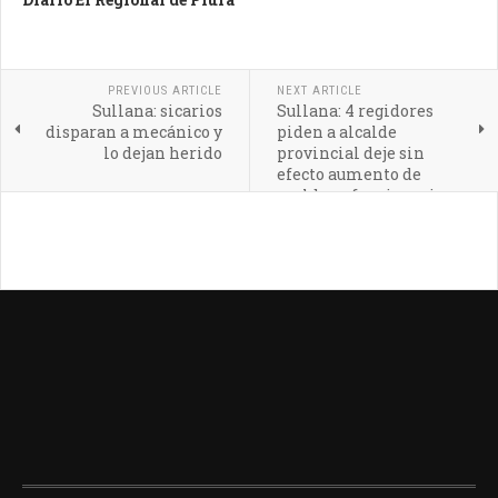
PREVIOUS ARTICLE
NEXT ARTICLE
Sullana: sicarios
Sullana: 4 regidores
disparan a mecánico y
piden a alcalde
lo dejan herido
provincial deje sin
efecto aumento de
sueldos a funcionarios
de confianza