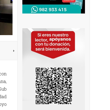
 con
ana,
Sub
idad
oyo