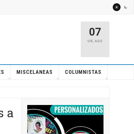
07
VIE
,
AGO
ES
MISCELANEAS
COLUMNISTAS
s a