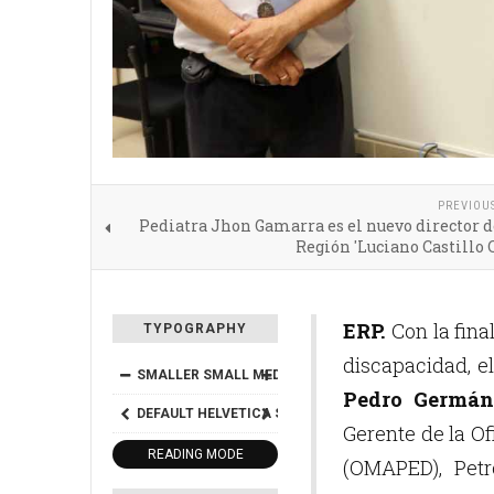
PREVIOU
Pediatra Jhon Gamarra es el nuevo director d
Región 'Luciano Castillo
ERP.
Con la fina
TYPOGRAPHY
discapacidad, el
SMALLER
SMALL
MEDIUM
BIG
BIGGER
Pedro Germán
DEFAULT
HELVETICA
SEGOE
GEORGIA
TIMES
Gerente de la O
READING MODE
(OMAPED), Petr