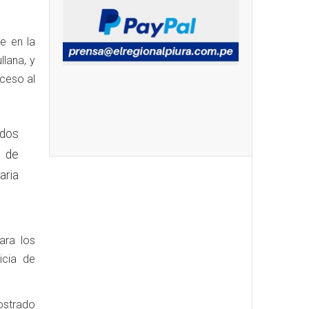
e en la
llana, y
cceso al
dos
s de
aria
ara los
icia de
mostrado