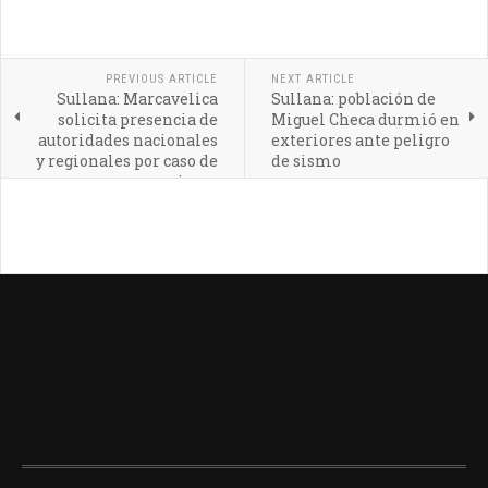
PREVIOUS ARTICLE
NEXT ARTICLE
Sullana: Marcavelica
Sullana: población de
solicita presencia de
Miguel Checa durmió en
autoridades nacionales
exteriores ante peligro
y regionales por caso de
de sismo
sismo