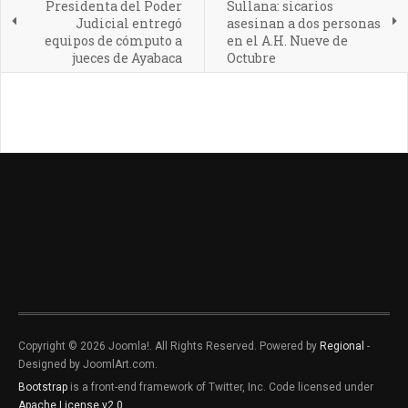
Presidenta del Poder
Sullana: sicarios
Judicial entregó
asesinan a dos personas
equipos de cómputo a
en el A.H. Nueve de
jueces de Ayabaca
Octubre
Copyright © 2026 Joomla!. All Rights Reserved. Powered by
Regional
-
Designed by JoomlArt.com.
Bootstrap
is a front-end framework of Twitter, Inc. Code licensed under
Apache License v2.0
.