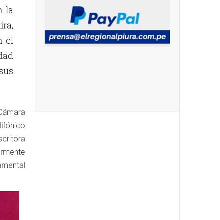
n la
ira,
n el
idad
sus
 Cámara
lifónico
critora
ormente
tamental