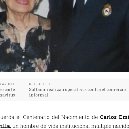
S ARTICLE
NEXT ARTICLE
descarte
Sullana: realizan operativos contra el comercio
navirus
informal
cuerda el Centenario del Nacimiento de
Carlos Emi
illa
, un hombre de vida institucional múltiple nacid