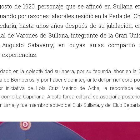
agosto de 1920, personaje que se afincó en Sullana e
uando por razones laborales residió en la Perla del Ch
edaría, hasta unos años después de su jubilación, e
rial de Varones de Sullana, integrante de la Gran Un
s Augusto Salaverry, en cuyas aulas compartió 
 experiencias.
rdado en la colectividad sullanera, por su fecunda labor en la
ía de Bomberos, y por haber sido integrante del primer coro po
r iniciativa de Lola Cruz Merino de Acha, la recordada es
como La Capullana. A esta tarea cultural se asociaría posteri
n Lima, y fue miembro activo del Club Sullana, y del Club Depar