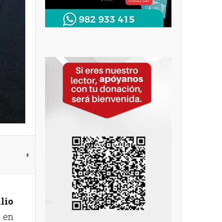
lio
o en