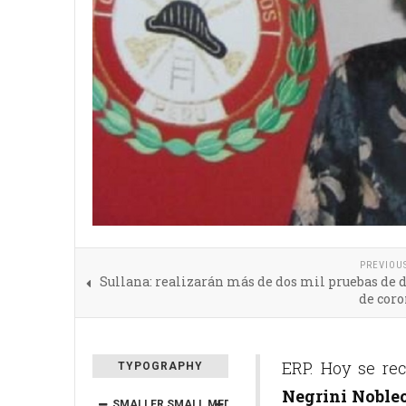
PREVIOU
Sullana: realizarán más de dos mil pruebas de 
de coro
ERP. Hoy se re
TYPOGRAPHY
Negrini Noblec
SMALLER
SMALL
MEDIUM
BIG
BIGGER