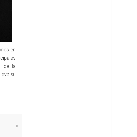
iones en
icipales
l de la
leva su