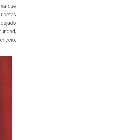
mia que
ribetes
 dejado
uridad,
eneció,