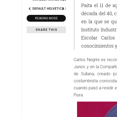
Paita el 11 de 
DEFAULT
HELVETICA
SEGOE
GEORGIA
TIMES
década del 40, c
READING MODE
en la que se qu
Instituto Indust
SHARE THIS
Escolar Carlo
conocimientos y
Carlos Negrini es reco
Junior, y en la Compañ
de Sullana, creado po
costumbrista conocida 
cuando pasó a residir e
Piura.