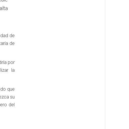
alta
idad de
taría de
iría por
izar la
ido que
rezca su
dero del