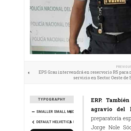
PREVIOU
EPS Grau intervendrá en reservorio R5 para
servicio en Sector Oeste de 
ERP. También
TYPOGRAPHY
agravio del 
SMALLER
SMALL
MEDIUM
BIG
BIGGER
preparatoria es
DEFAULT
HELVETICA
SEGOE
GEORGIA
TIMES
Jorge Nole Só