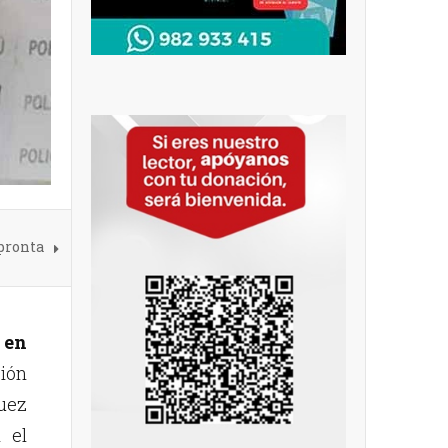
pronta
 en
ión
juez
 el