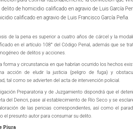
 delito de homicidio calificado en agravio de Luis García Per
icidio calificado en agravio de Luis Francisco García Peña.
sis de la pena es superior a cuatro años de cárcel y la modal
pificado en el artículo 108° del Código Penal, además que se tra
mogéneo de delitos y acciones.
forma y circunstancia en que habrían ocurrido los hechos exist
a acción de eludir la justicia (peligro de fuga) y obstacul
d, tal como se advierten del acta de intervención policial.
tigación Preparatoria y de Juzgamiento dispondrá que el deten
eta del Deincri, pase al establecimiento de Río Seco y se escla
 valoración de las pericias correspondientes, así como el para
do el presunto autor para consumar su delito.
e Piura