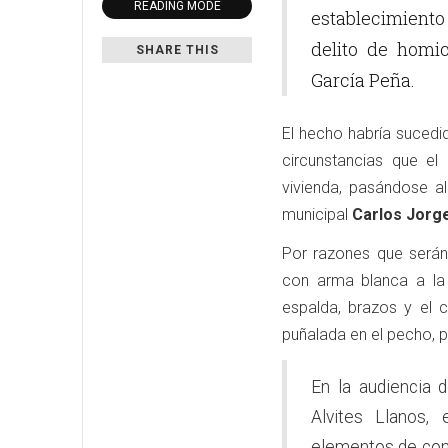
READING MODE
establecimiento
delito de homic
SHARE THIS
García Peña.
El hecho habría sucedi
circunstancias que el
vivienda, pasándose a
municipal
Carlos Jorg
Por razones que serán 
con arma blanca a la 
espalda, brazos y el 
puñalada en el pecho, p
En la audiencia d
Alvites Llanos,
elementos de conv