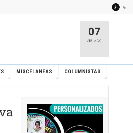
07
VIE
,
AGO
ES
MISCELANEAS
COLUMNISTAS
iva