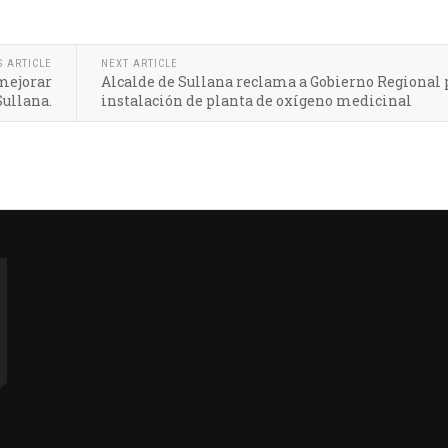
S ARTICLE
NEXT ARTICLE
 mejorar
Alcalde de Sullana reclama a Gobierno Regional 
Sullana.
instalación de planta de oxígeno medicinal