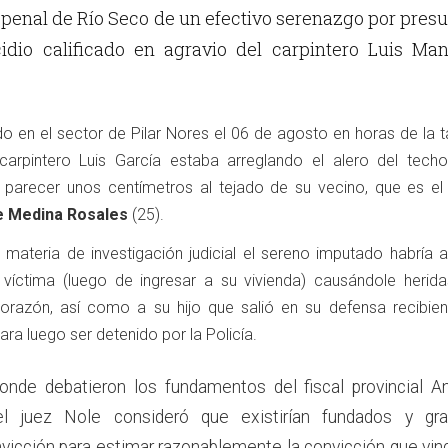
 penal de Río Seco de un efectivo serenazgo por pres
idio calificado en agravio del carpintero Luis Man
do en el sector de Pilar Nores el 06 de agosto en horas de la 
 carpintero Luis García estaba arreglando el alero del tech
l parecer unos centímetros al tejado de su vecino, que es el
e Medina Rosales
(25).
materia de investigación judicial el sereno imputado habría 
víctima (luego de ingresar a su vivienda) causándole herida
corazón, así como a su hijo que salió en su defensa recibie
ara luego ser detenido por la Policía.
onde debatieron los fundamentos del fiscal provincial A
 el juez Nole consideró que existirían fundados y gr
icción para estimar razonablemente la convicción que vin