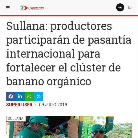
ESTÁ AQUÍ:
LOCALES
OTROS DISTRITOS
Sullana: productores
participarán de pasantía
internacional para
fortalecer el clúster de
banano orgánico
SUPER USER
09 JULIO 2019
SULLANA