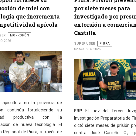
pón fortalece su
Piura: Prisión preven
cción de miel con
por siete meses para
logía que incrementa
investigado por presu
mpetitividad apícola
extorsión a comercian
Castilla
SER
MORROPÓN
O 2026
SUPER USER
PIURA
02 AGOSTO 2026
 apicultura en la provincia de
ón continúa fortaleciendo su
ERP.
El juez del Tercer Juz
idad productiva con la
Investigación Preparatoria de Fl
ración de nueva tecnología. El
dictó siete meses de prisión pr
o Regional de Piura, a través de
contra José Carreño C., q