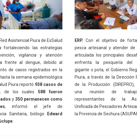
Red Asistencial Piura de EsSalud
ERP.
Con el objetivo de forta
a fortaleciendo las estrategias
pesca artesanal y atender de
ención, vigilancia y atención
articulada los principales desa
a frente al dengue, debido al
enfrenta la pesquería del 
nto de casos registrados en la
gigante o pota, el Gobierno Reg
 Hasta la semana epidemiológica
Piura, a través de la Dirección 
alud Piura reportó
938 casos de
de la Producción (DIREPRO), 
, de los cuales
588 fueron
una reunión de traba
mados
y
350 permanecen como
representantes de la Aso
les
, informó el jefe de
Unificada de Pescadores Artesa
encia Sanitaria, biólogo
Edward
la Provincia de Sechura (ASUPA
úclupe
.