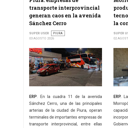
Piura: empresas de
Morro
transporte interprovincial
produ
generan caos en la avenida
tecno
Sánchez Cerro
la co
SUPER USER
PIURA
SUPER U
03 AGOSTO 2026
02 AGOST
ERP
. En la cuadra 11 de la avenida
ERP.
La
Sánchez Cerro, una de las principales
Morrop
arterias de la ciudad de Piura, operan
capac
terminales de importantes empresas de
incorpo
transporte interprovincial, entre ellas
Gobiern