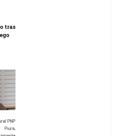
o tras
uego
ural PNP
 Piura,
ntamente