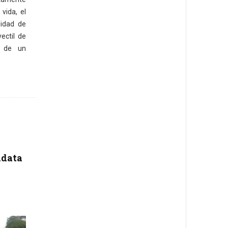
 vida, el
lidad de
ectil de
o de un
idata