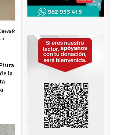
Cueva P.
da.
Piura
de la
ta
ca