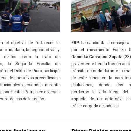
 el objetivo de fortalecer la
ERP.
La candidata a consejera 
d ciudadana, la seguridad vial y
por el movimiento Fuerza Re
ir delitos como la trata de
Danuska Carrasco Zapata
(23)
as, la Segunda Fiscalía de
gravemente herida tras un acci
ón del Delito de Piura participó
tránsito ocurrido durante la m
erie de operativos preventivos e
de este lunes en la carreter
stitucionales ejecutados durante
chulucanas, donde dos pe
do por Fiestas Patrias en diversos
perdieron la vida luego del 
stratégicos de la región.
impacto de un automóvil co
tráiler cargado de ladrillos.