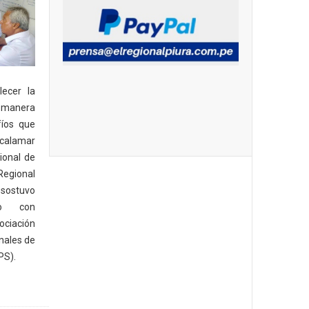
lecer la
 manera
fíos que
calamar
ional de
Regional
sostuvo
jo con
ciación
nales de
PS).