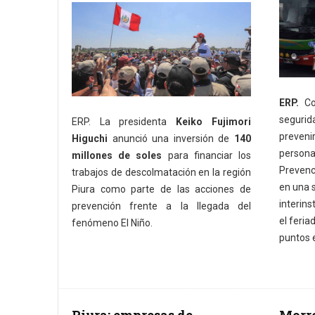
ERP.
Con
segurida
ERP. La presidenta
Keiko Fujimori
preven
Higuchi
anunció una inversión de
140
person
millones de soles
para financiar los
Prevenci
trabajos de descolmatación en la región
en una s
Piura como parte de las acciones de
interin
prevención frente a la llegada del
el feria
fenómeno El Niño.
puntos e