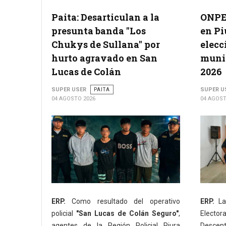
Paita: Desarticulan a la
ONPE 
presunta banda "Los
en Pi
Chukys de Sullana" por
elecc
hurto agravado en San
munic
Lucas de Colán
2026
SUPER USER
PAITA
SUPER U
04 AGOSTO 2026
04 AGOST
ERP.
Como resultado del operativo
ERP.
La 
policial
"San Lucas de Colán Seguro"
,
Electora
agentes de la Región Policial Piura
Desce