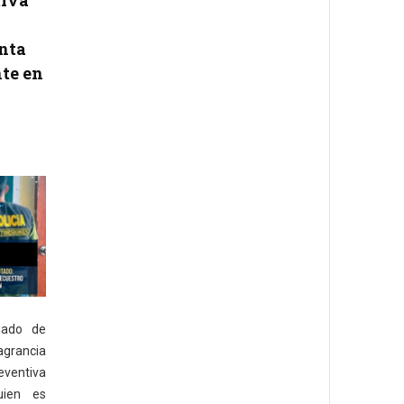
tiva
nta
te en
gado de
agrancia
eventiva
uien es