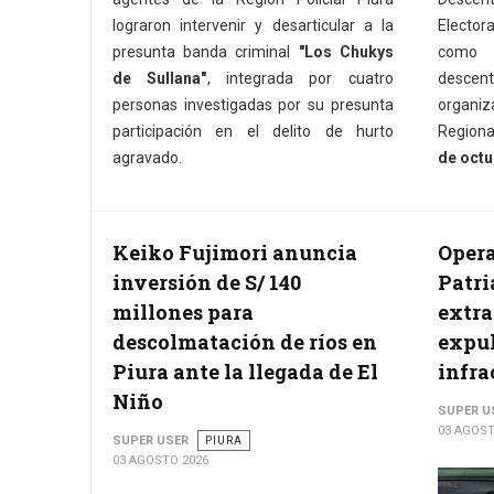
lograron intervenir y desarticular a la
Elector
presunta banda criminal
"Los Chukys
como p
de Sullana"
, integrada por cuatro
descent
personas investigadas por su presunta
organi
participación en el delito de hurto
Regiona
agravado.
de octu
Keiko Fujimori anuncia
Opera
inversión de S/ 140
Patri
millones para
extra
descolmatación de ríos en
expul
Piura ante la llegada de El
infra
Niño
SUPER U
03 AGOST
SUPER USER
PIURA
03 AGOSTO 2026