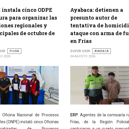
instala cinco ODPE
Ayabaca: detienen a
ura para organizar las
presunto autor de
iones regionales y
tentativa de homicidi
ipales de octubre de
ataque con arma de f
en Frías
SER
PIURA
SUPER USER
AYABACA
O 2026
04 AGOSTO 2026
Oficina Nacional de Procesos
ERP
. Agentes de la comisaría r
les (ONPE) instaló cinco Oficinas
Frías, de la Región Policial
ntralizadas de Procesos
capturaron a un sujeto presu