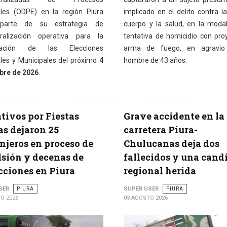
ales (ODPE) en la región Piura
implicado en el delito contra la
arte de su estrategia de
cuerpo y la salud, en la moda
ralización operativa para la
tentativa de homicidio con proy
zación de las Elecciones
arma de fuego, en agravi
les y Municipales del próximo
4
hombre de 43 años.
bre de 2026
.
tivos por Fiestas
Grave accidente en la
as dejaron 25
carretera Piura-
njeros en proceso de
Chulucanas deja dos
sión y decenas de
fallecidos y una cand
cciones en Piura
regional herida
SER
PIURA
SUPER USER
PIURA
O 2026
03 AGOSTO 2026