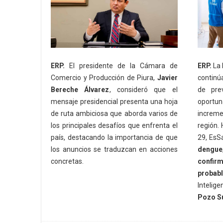
ERP.
El presidente de la Cámara de
ERP.
La 
Comercio y Producción de Piura,
Javier
continú
Bereche Álvarez
, consideró que el
de prev
mensaje presidencial presenta una hoja
oportun
de ruta ambiciosa que aborda varios de
increme
los principales desafíos que enfrenta el
región.
país, destacando la importancia de que
29, EsS
los anuncios se traduzcan en acciones
dengue
concretas.
confir
probab
Intelig
Pozo S