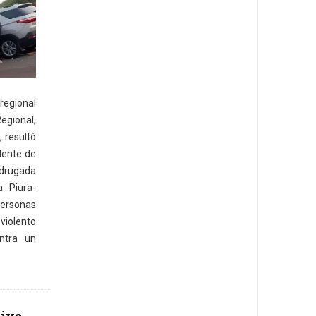
regional
gional,
, resultó
dente de
adrugada
a Piura-
rsonas
violento
ntra un