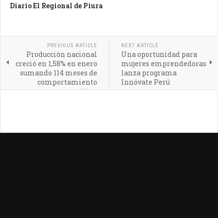
Diario El Regional de Piura
PREVIOUS ARTICLE
NEXT ARTICLE
Producción nacional
Una oportunidad para
creció en 1,58% en enero
mujeres emprendedoras
sumando 114 meses de
lanza programa
comportamiento
Innóvate Perú
positivo