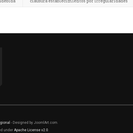
indebida
clausura establecimientos por irregularidades
gional
- Designed by JoomlArt.com.
sed under
Apache License v2.0
.