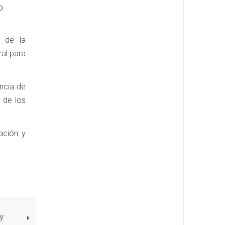
o.
n de la
ral para
ancia de
 de los
ación y
y