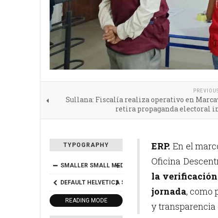
PREVIOU
Sullana: Fiscalía realiza operativo en Marca
retira propaganda electoral 
ERP.
En el marc
TYPOGRAPHY
Oficina Descent
SMALLER
SMALL
MEDIUM
BIG
BIGGER
la verificación
DEFAULT
HELVETICA
SEGOE
GEORGIA
TIMES
jornada
, como 
READING MODE
y transparencia 