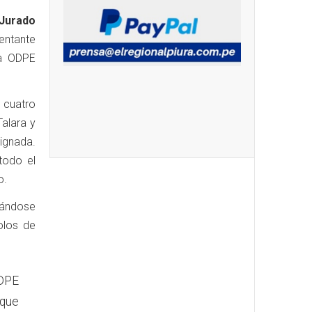
Jurado
sentante
la ODPE
 cuatro
Talara y
ignada.
todo el
o.
rándose
olos de
ODPE
 que