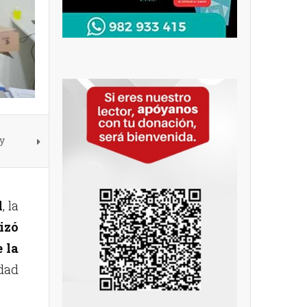
y
l
, la
izó
 la
idad