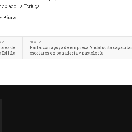
 poblado La Tortuga.
e Piura
S ARTICLE
NEXT ARTICLE
dores de
Paita: con apoyo de empresa Andalucita capacita
 Islilla
escolares en panadería y pastelería