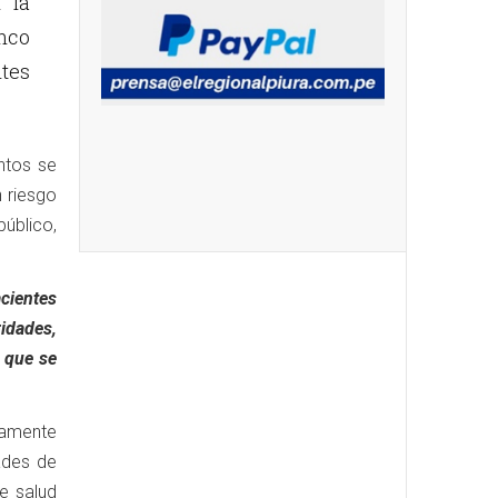
 la
inco
ntes
entos se
n riesgo
público,
cientes
ridades,
 que se
riamente
ades de
e salud