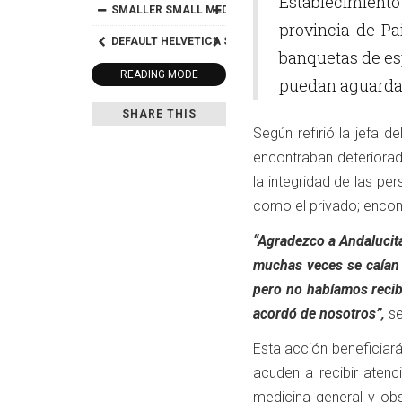
Establecimient
SMALLER
SMALL
MEDIUM
BIG
BIGGER
provincia de Pa
DEFAULT
HELVETICA
SEGOE
GEORGIA
TIMES
banquetas de esp
READING MODE
puedan aguarda
SHARE THIS
Según refirió la jefa 
encontraban deteriorado
la integridad de las pe
como el privado; encon
“Agradezco a Andalucit
muchas veces se caían 
pero no habíamos recib
acordó de nosotros”,
se
Esta acción beneficiará
acuden a recibir aten
medicina general y obs