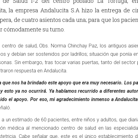
o de Salud I-2 del centro poblado La Tortuga, en
ita, la empresa Andalucita S.A hizo la entrega de c
era, de cuatro asientos cada una; para que los pacie
r cómodamente su turno.
del centro de salud, Obs. Norma Chinchay Paz, los antiguos asi
s y debían ser sostenidos por ladrillos; situación que ponía e
rsonas. Sin embargo, tras tocar varias puertas, tanto del sector 
traron respuesta en Andalucita.
a que nos ha brindado este apoyo que era muy necesario. Los pa
y esto ya no ocurrirá. Ya habíamos recurrido a diferentes auto
ido el apoyo. Por eso, mi agradecimiento inmenso a Andalucita
ñaló.
 a un estimado de 60 pacientes, entre niños y adultos, que dia
ción médica al mencionado centro de salud en las especialid
tetricia. Cabe señalar que, este es el único establecimiento d