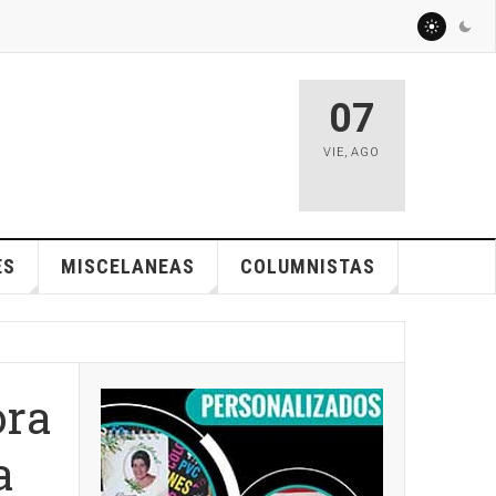
07
VIE
,
AGO
ES
MISCELANEAS
COLUMNISTAS
ora
a