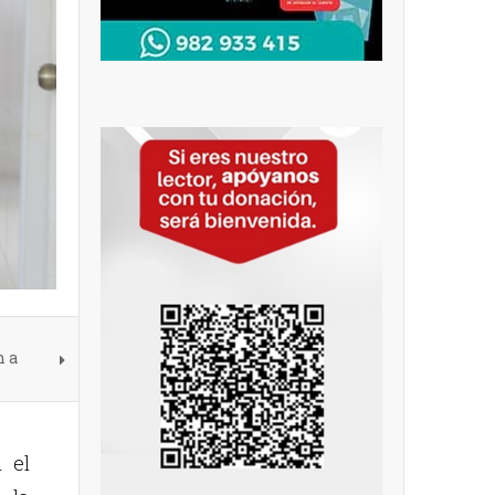
n a
 el