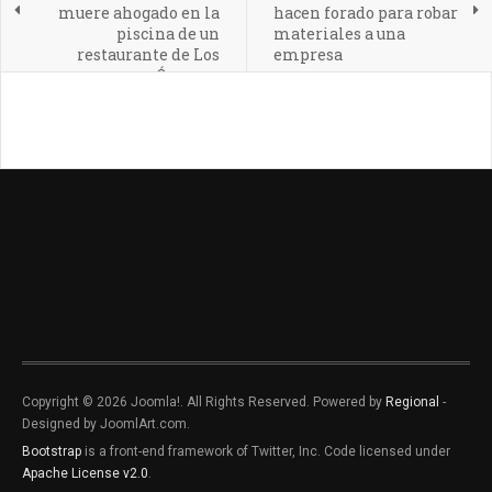
muere ahogado en la
hacen forado para robar
piscina de un
materiales a una
restaurante de Los
empresa
Órganos
Copyright © 2026 Joomla!. All Rights Reserved. Powered by
Regional
-
Designed by JoomlArt.com.
Bootstrap
is a front-end framework of Twitter, Inc. Code licensed under
Apache License v2.0
.