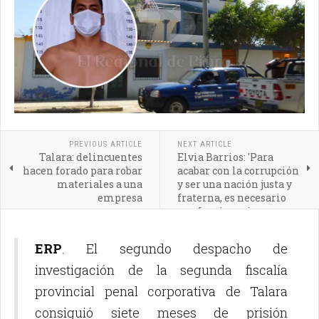
PREVIOUS ARTICLE
NEXT ARTICLE
Talara: delincuentes
Elvia Barrios: 'Para
hacen forado para robar
acabar con la corrupción
materiales a una
y ser una nación justa y
empresa
fraterna, es necesario
que funcionarios
públicos ejerzan su
función con
ERP
. El segundo despacho de
transparencia'
investigación de la segunda fiscalía
provincial penal corporativa de Talara
consiguió siete meses de prisión