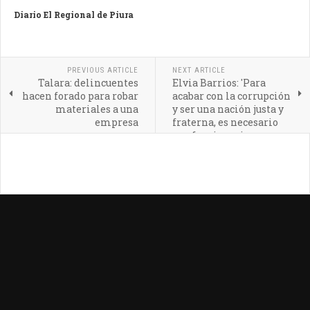
Diario El Regional de Piura
PREVIOUS ARTICLE
NEXT ARTICLE
Talara: delincuentes
Elvia Barrios: 'Para
hacen forado para robar
acabar con la corrupción
materiales a una
y ser una nación justa y
empresa
fraterna, es necesario
que funcionarios
públicos ejerzan su
función con
transparencia'