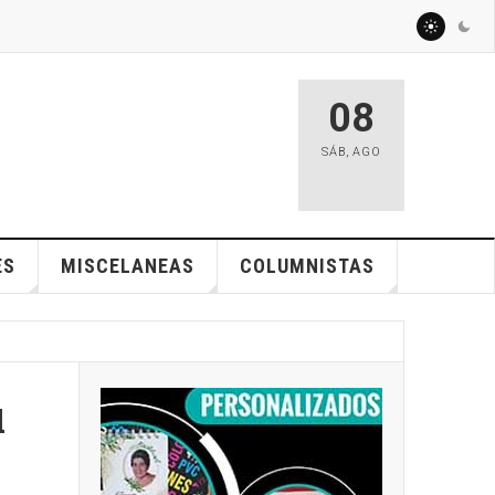
08
SÁB
,
AGO
ES
MISCELANEAS
COLUMNISTAS
u