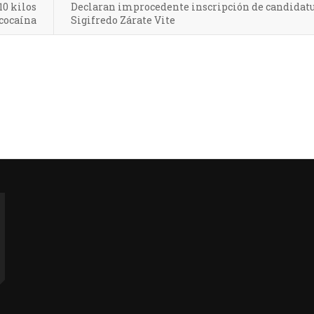
10 kilos
Declaran improcedente inscripción de candidatu
 cocaína
Sigifredo Zárate Vite