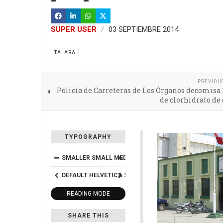
SUPER USER
03 SEPTIEMBRE 2014
TALARA
PREVIOU
Policía de Carreteras de Los Órganos decomisa 
de clorhidrato de
TYPOGRAPHY
SMALLER
SMALL
MEDIUM
BIG
BIGGER
DEFAULT
HELVETICA
SEGOE
GEORGIA
TIMES
READING MODE
SHARE THIS