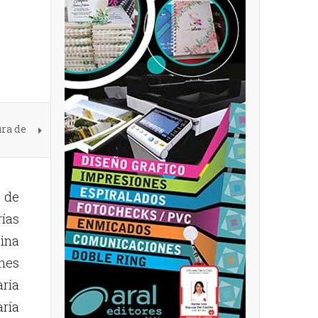
ra de
 de
ías
cina
nes
aría
ría