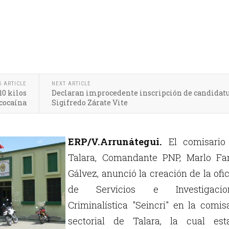
S ARTICLE
NEXT ARTICLE
10 kilos
Declaran improcedente inscripción de candidatu
 cocaína
Sigifredo Zárate Vite
ERP/V.Arrunátegui.
El comisario
Talara, Comandante PNP, Marlo Far
Gálvez, anunció la creación de la ofi
de Servicios e Investigacio
Criminalística "Seincri" en la comis
sectorial de Talara, la cual esta