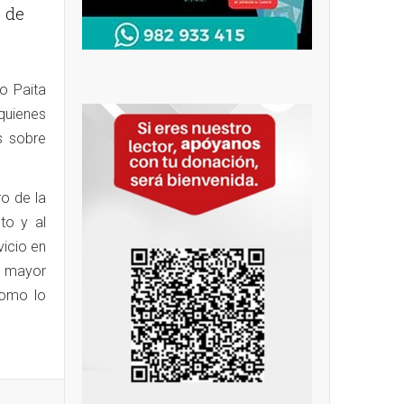
 de
o Paita
quienes
s sobre
o de la
to y al
vicio en
ya mayor
como lo