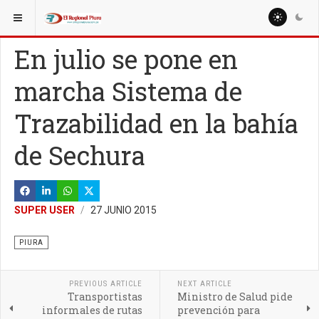
ESTÁ AQUÍ:
REGIÓN PIURA
PIURA
En julio se pone en
marcha Sistema de
Trazabilidad en la bahía
de Sechura
SUPER USER
27 JUNIO 2015
PIURA
PREVIOUS ARTICLE
NEXT ARTICLE
Transportistas
Ministro de Salud pide
informales de rutas
prevención para