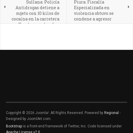
Sullana: Policía
Piura: Fiscalía
Antidrogas detiene a
Especializada en
sujeto con 10 kilos de
violencia obtuvo se
cocaína en la carretera
condene a agresor
Tambogrande – Las
Lomas
Copyright © 2026 Joomla!. All Rights Reserved. Powered by
Regional
-
Designed by JoomlArt.com.
Bootstrap
is a front-end framework of Twitter, Inc. Code licensed under
Apache License v2.0
.