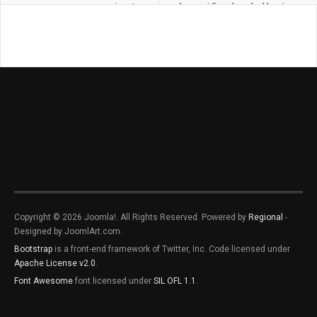
comerciante
damnificados de lluvias
intensas
Copyright © 2026 Joomla!. All Rights Reserved. Powered by
Regional
-
Designed by JoomlArt.com.
Bootstrap
is a front-end framework of Twitter, Inc. Code licensed under
Apache License v2.0
.
Font Awesome
font licensed under
SIL OFL 1.1
.