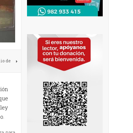
io de
ción
 que
 ley
o.
ra para