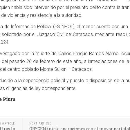
uien había sido intervenido por el presunto delito contra la tran
de violencia y resistencia a la autoridad.
tema de Información Policial (ESINPOL), el menor cuenta con un
r solicitado por el Juzgado Civil de Catacaos, mediante resolu
2024.
investigado por la muerte de Carlos Enrique Ramos Álamo, ocur
 del pasado 26 de febrero de este año, a inmediaciones de la
, del centro poblado Monte Sullón – Catacaos.
ucido a la dependencia policial y puesto a disposición de la a
 las diligencias de ley correspondiente.
e Piura
S ARTICLE
NEXT ARTICLE
tras la
ORYGEN inicia operaciones con el mayor portafol