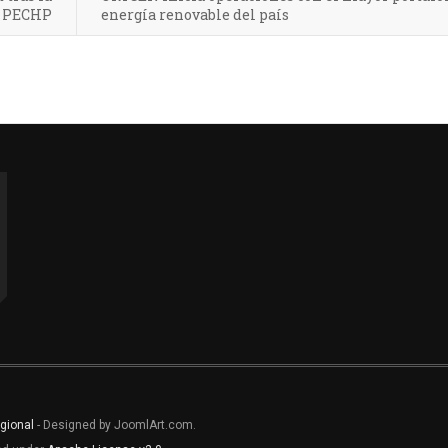
l PECHP
energía renovable del país
gional
- Designed by JoomlArt.com.