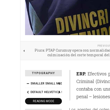
PREVIOU
Piura: PTAP Curumuy opera con normalidad 
culminación del corte temporal de
ERP.
Efectivos p
TYPOGRAPHY
Criminal (Divin
SMALLER
SMALL
MEDIUM
BIG
BIGGER
contaba con una 
DEFAULT
HELVETICA
SEGOE
GEORGIA
TIMES
penal – lesione
READING MODE
Los agentes del orden 