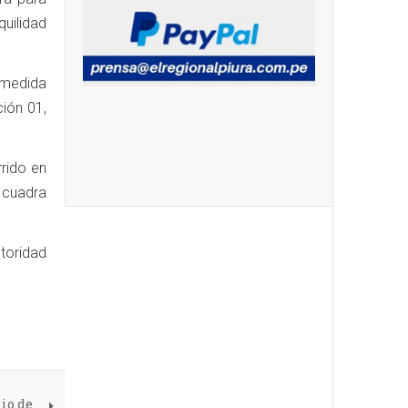
quilidad
a medida
ción 01,
rido en
 cuadra
utoridad
io de