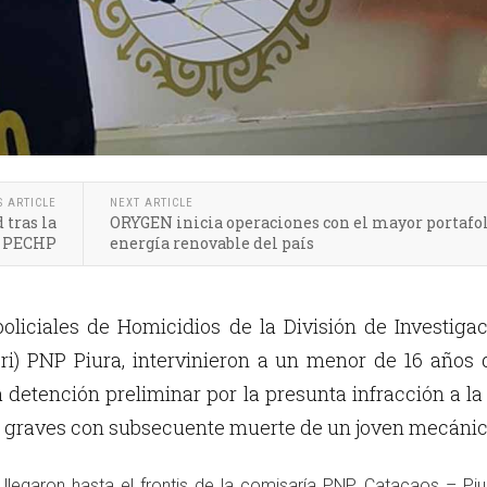
S ARTICLE
NEXT ARTICLE
tras la
ORYGEN inicia operaciones con el mayor portafol
l PECHP
energía renovable del país
oliciales de Homicidios de la División de Investiga
cri) PNP Piura, intervinieron a un menor de 16 años
detención preliminar por la presunta infracción a la
s graves con subsecuente muerte de un joven mecánic
llegaron hasta el frontis de la comisaría PNP Catacaos – Piu