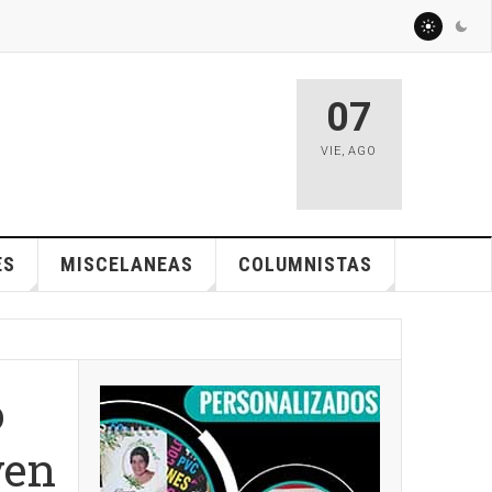
07
VIE
,
AGO
ES
MISCELANEAS
COLUMNISTAS
o
ven