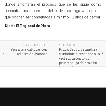
donde afrontarán el proceso que se les sigue como
presuntos coautores del delito de robo agravado por el
que podrían ser condenados a mínimo 12 años de cárcel.
Diario El Regional de Piura
PREVIOUS ARTICLE
NEXT ARTICLE
Piura teje culturas con
Piura: Según Calandria
telares de Ayabaca
ciudadanía reconoce a la
violencia como un
principal problema en
la agenda de género