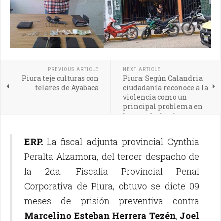
PREVIOUS ARTICLE
NEXT ARTICLE
Piura teje culturas con
Piura: Según Calandria
telares de Ayabaca
ciudadanía reconoce a la
violencia como un
principal problema en
la agenda de género
ERP.
La fiscal adjunta provincial Cynthia
Peralta Alzamora, del tercer despacho de
la 2da. Fiscalía Provincial Penal
Corporativa de Piura, obtuvo se dicte 09
meses de prisión preventiva contra
Marcelino Esteban Herrera Tezén
,
Joel