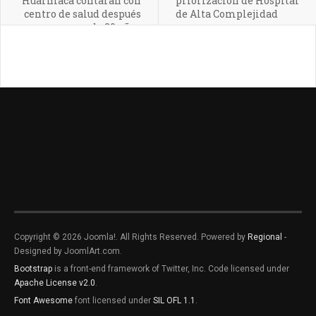
Huarmaca contarán con
priorización de Hospital
centro de salud después
de Alta Complejidad
de 20 años
Copyright © 2026 Joomla!. All Rights Reserved. Powered by
Regional
-
Designed by JoomlArt.com.
Bootstrap
is a front-end framework of Twitter, Inc. Code licensed under
Apache License v2.0
.
Font Awesome
font licensed under
SIL OFL 1.1
.