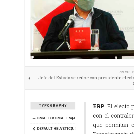
PREVIOU
Jefe del Estado se reúne con presidente elect
ERP
. El electo
TYPOGRAPHY
con el contralo
SMALLER
SMALL
MEDIUM
BIG
BIGGER
que permitan e
DEFAULT
HELVETICA
SEGOE
GEORGIA
TIMES