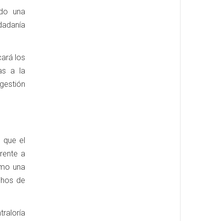
ado una
udadanía
cará los
as a la
 gestión
e que el
rente a
omo una
chos de
raloría