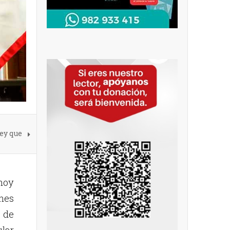
ey que
 hoy
ones
 de