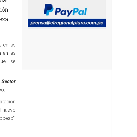
ular
ción
eza
s en las
 en las
que se
 Sector
có.
itación
el nuevo
roceso”,