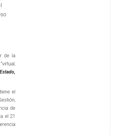
l
eso
r de la
irtual,
Estado,
iene el
Gestión,
ncia de
ta el 21
ferencia