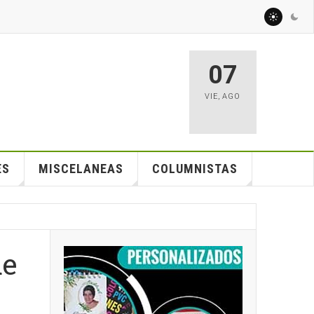
07
VIE
,
AGO
ES
MISCELANEAS
COLUMNISTAS
de