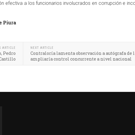
ón efectiva a los funcionarios involucrados en corrupción e in
e Piura
S ARTICLE
NEXT ARTICLE
o, Pedro
Contraloría lamenta observación a autógrafa de l
Castillo
ampliaría control concurrente a nivel nacional