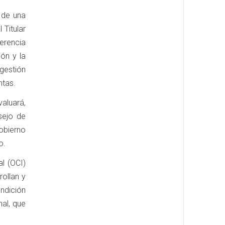
e de una
 Titular
ferencia
ón y la
 gestión
ntas.
aluará,
sejo de
Gobierno
o.
al (OCI)
rollan y
endición
al, que