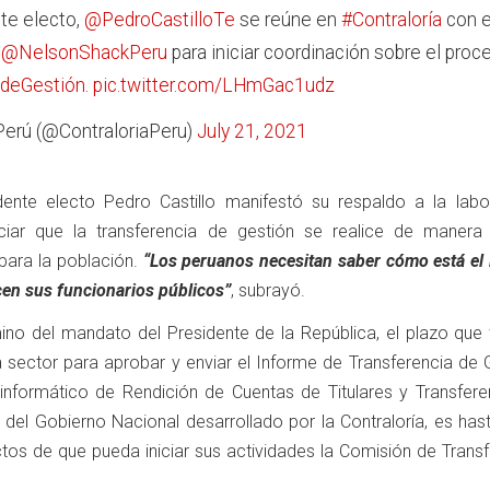
te electo,
@PedroCastilloTe
se reúne en
#Contraloría
con e
,
@NelsonShackPeru
para iniciar coordinación sobre el proc
adeGestión
.
pic.twitter.com/LHmGac1udz
 Perú (@ContraloriaPeru)
July 21, 2021
idente electo Pedro Castillo manifestó su respaldo a la labo
ciar que la transferencia de gestión se realice de manera “v
 para la población.
“Los peruanos necesitan saber cómo está el 
cen sus funcionarios públicos”
, subrayó.
ino del mandato del Presidente de la República, el plazo que t
a sector para aprobar y enviar el Informe de Transferencia de 
 informático de Rendición de Cuentas de Titulares y Transfere
 del Gobierno Nacional desarrollado por la Contraloría, es has
ctos de que pueda iniciar sus actividades la Comisión de Trans