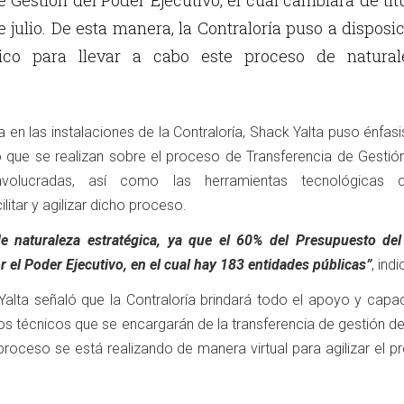
 Gestión del Poder Ejecutivo, el cual cambiará de tit
 julio. De esta manera, la Contraloría puso a disposi
ico para llevar a cabo este proceso de natural
da en las instalaciones de la Contraloría, Shack Yalta puso énfasi
 que se realizan sobre el proceso de Transferencia de Gestión
involucradas, así como las herramientas tecnológicas 
itar y agilizar dicho proceso.
e naturaleza estratégica, ya que el 60% del Presupuesto del
 el Poder Ejecutivo, en el cual hay 183 entidades públicas”
, indi
Yalta señaló que la Contraloría brindará todo el apoyo y capac
os técnicos que se encargarán de la transferencia de gestión d
proceso se está realizando de manera virtual para agilizar el p