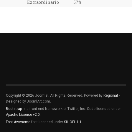
Extraordinario
57%
Copyright © 2026 Joomla!. All Rights Reserved. Powered by
Regional
-
Designed by JoomlArt.com.
Bootstrap
is a front-end framework of Twitter, Inc. Code licensed under
Apache License v2.0
.
Font Awesome
font licensed under
SIL OFL 1.1
.