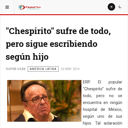
ESTÁ AQUÍ:
MUNDO
AMÉRICA LATINA
"Chespirito" sufre de todo,
pero sigue escribiendo
según hijo
SUPER USER
AMÉRICA LATINA
02 MAY 2014
ERP. El popular
"Chespirito" sufre de
todo, pero no se
encuentra en ningún
hospital de México,
segùn uno de sus
hijos. Tal aclaración