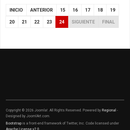
INICIO
ANTERIOR
15
16
17
18
19
20
21
22
23
24
SIGUIENTE
FINAL
Copyright © 2026 Joomla!. All Rights Reserved. Powered by
Regional
-
Designed by JoomlArt.com.
Bootstrap
is a front-end framework of Twitter, Inc. Code licensed under
Apache License v2.0
.