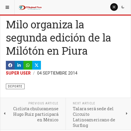
ESTÁ AQUÍ:
MISCELANEAS
SALUD
Milo organiza la
segunda edición de la
Milótón en Piura
SUPER USER
04 SEPTIEMBRE 2014
DEPORTE
PREVIOUS ARTICLE
NEXT ARTICLE
Ciclista chulucanense
Talara será sede del
Hugo Ruiz participará
Circuito
en México
Latinoamericano de
Surfing