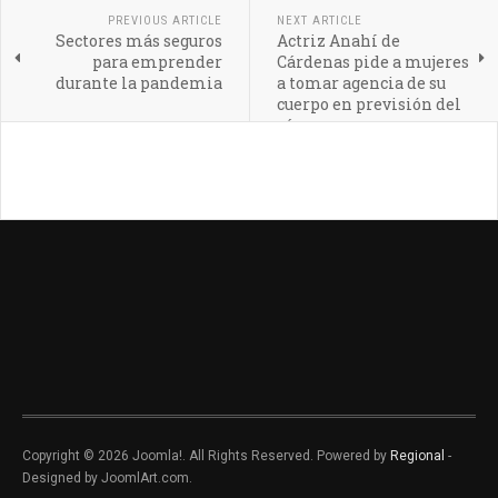
PREVIOUS ARTICLE
NEXT ARTICLE
Sectores más seguros
Actriz Anahí de
para emprender
Cárdenas pide a mujeres
durante la pandemia
a tomar agencia de su
cuerpo en previsión del
cáncer
Copyright © 2026 Joomla!. All Rights Reserved. Powered by
Regional
-
Designed by JoomlArt.com.