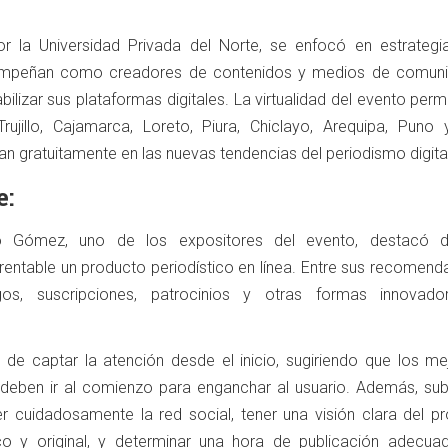
por la Universidad Privada del Norte, se enfocó en estrategi
mpeñan como creadores de contenidos y medios de comuni
bilizar sus plataformas digitales. La virtualidad del evento perm
rujillo, Cajamarca, Loreto, Piura, Chiclayo, Arequipa, Puno 
an gratuitamente en las nuevas tendencias del periodismo digital
e:
go Gómez, uno de los expositores del evento, destacó d
 rentable un producto periodístico en línea. Entre sus recomen
gos, suscripciones, patrocinios y otras formas innovad
a de captar la atención desde el inicio, sugiriendo que los me
deben ir al comienzo para enganchar al usuario. Además, sub
 cuidadosamente la red social, tener una visión clara del pr
co y original, y determinar una hora de publicación adecua