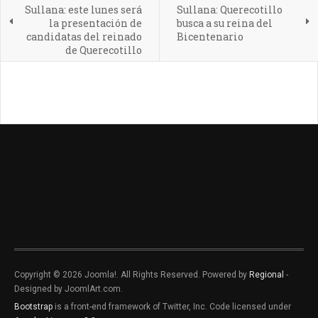
Sullana: este lunes será
Sullana: Querecotillo
la presentación de
busca a su reina del
candidatas del reinado
Bicentenario
de Querecotillo
Copyright © 2026 Joomla!. All Rights Reserved. Powered by
Regional
-
Designed by JoomlArt.com.
Bootstrap
is a front-end framework of Twitter, Inc. Code licensed under