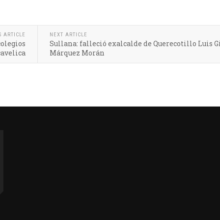
S ARTICLE
NEXT ARTICLE
colegios
Sullana: falleció exalcalde de Querecotillo Luis G
avelica
Márquez Morán