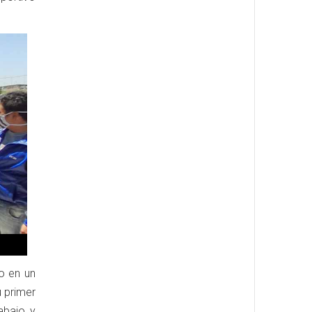
do en un
u primer
abajo y