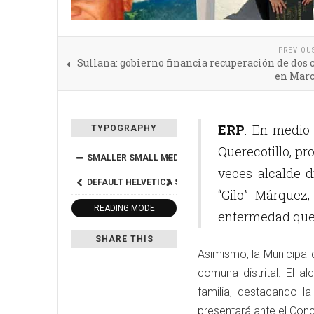
PREVIOU
Sullana: gobierno financia recuperación de dos 
en Marc
ERP
. En medio 
TYPOGRAPHY
Querecotillo, pr
SMALLER
SMALL
MEDIUM
BIG
BIGGER
veces alcalde di
DEFAULT
HELVETICA
SEGOE
GEORGIA
TIMES
“Gilo” Márquez,
READING MODE
enfermedad que 
SHARE THIS
Asimismo, la Municipali
comuna distrital. El a
familia, destacando la
presentará ante el Conc