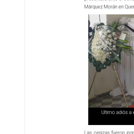
Márquez Morán en Quere
Ultimo adiós a 
Las cenizas fueron ing