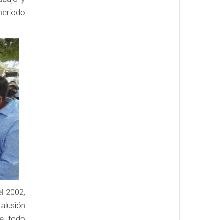
periodo
el 2002,
alusión
re todo