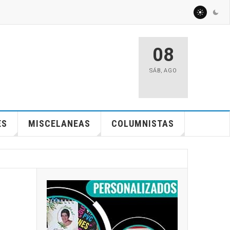
08
SÁB
,
AGO
ES
MISCELANEAS
COLUMNISTAS