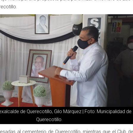
cotillo.
exalcalde de Querecotillo, Gilo Márquez | Foto: Municipalidad de
Querecotillo.
resadas al cementerio de Querecotillo, mientras que el C
lub d