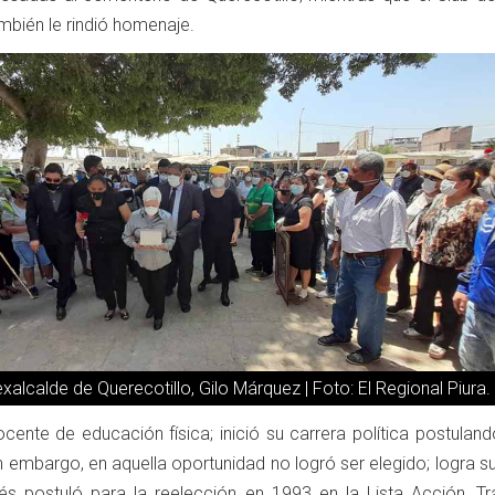
ambién le rindió homenaje.
xalcalde de Querecotillo, Gilo Márquez | Foto: El Regional Piura.
cente de educación física; inició su carrera política postulan
n embargo, en aquella oportunidad no logró ser elegido; logra s
és postuló para la reelección en 1993 en la Lista Acción, Tr