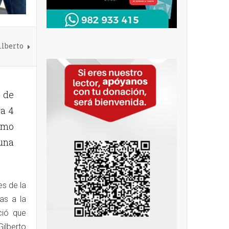
ilberto
o de
ra 4
omo
una
es de la
as a la
ció que
Gilberto