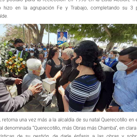
lo hizo en la agrupación Fe y Trabajo, completando su 3 
lde.
retorna una vez más a la alcaldía de su natal Querecotillo en 
cal denominada “Querecotillo, más Obras más Chamba”, en clara 
ísticas de su gestión, de darle énfasis a las obras y sob