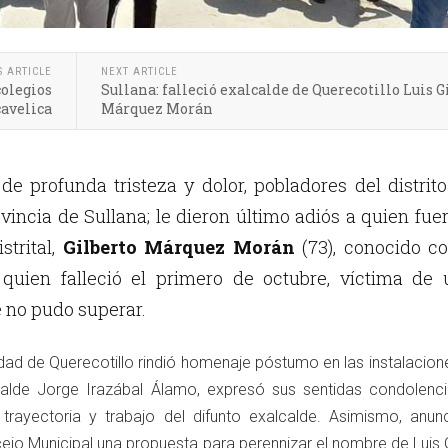
S ARTICLE
NEXT ARTICLE
colegios
Sullana: falleció exalcalde de Querecotillo Luis G
avelica
Márquez Morán
de profunda tristeza y dolor, pobladores del distrit
ovincia de Sullana; le dieron último adiós a quien fue
strital,
Gilberto Márquez Morán
(73), conocido c
 quien falleció el primero de octubre, víctima de 
no pudo superar.
dad de Querecotillo rindió homenaje póstumo en las instalacion
lcalde Jorge Irazábal Álamo, expresó sus sentidas condolenci
 trayectoria y trabajo del difunto exalcalde. Asimismo, anun
ejo Municipal una propuesta para perennizar el nombre de Luis 