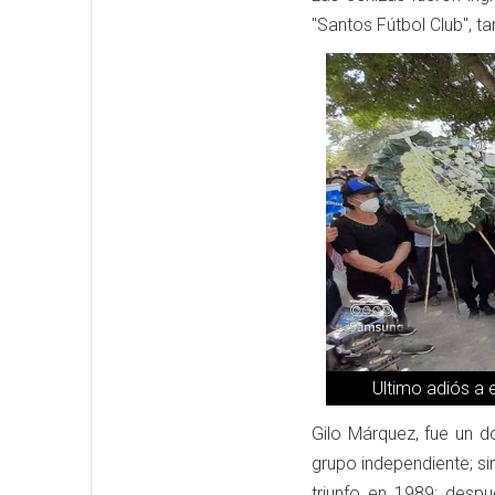
"Santos Fútbol Club", t
Ultimo adiós a e
Gilo Márquez, fue un do
grupo independiente; si
triunfo en 1989; despu