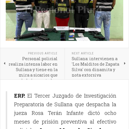
PREVIOUS ARTICLE
NEXT ARTICLE
Personal policial
Sullana: intervienen a
realiza intensa labor en
'Los Malditos de Zapata
Sullana y tiene en la
Silva' con dinamita y
mira a sicarios que
nota extorsiva
habrían matado a
ingenieros y topógrafa
ERP.
El Tercer Juzgado de Investigación
Preparatoria de Sullana que despacha la
jueza Rosa Terán Infante dictó ocho
meses de prisión preventiva al efectivo