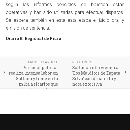
según los informes periciales de balística están
operativas y han sido utilizadas para efectuar disparos.
Se espera también en esta esta etapa el juicio oral y
emisión de sentencia.
Diario El Regional de Piura
PREVIOUS ARTICLE
NEXT ARTICLE
Personal policial
Sullana: intervienen a
realiza intensa labor en
'Los Malditos de Zapata
Sullana y tiene en la
Silva' con dinamita y
mira a sicarios que
nota extorsiva
habrían matado a
ingenieros y topógrafa