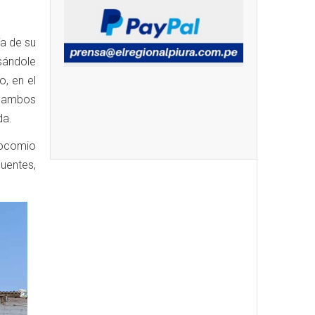
ía de su
sándole
, en el
e ambos
da.
socomio
cuentes,