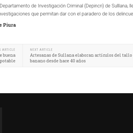
 Departamento de Investigación Criminal (Depincri) de Sulllana, l
s investigaciones que permitan dar con el paradero de los delincu
e Piura
S ARTICLE
NEXT ARTICLE
de buena
Artesanas de Sullana elaboran artículos del tallo
 potable
banano desde hace 40 años