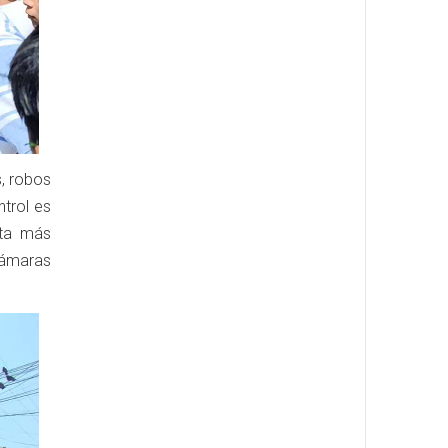
s, robos
trol es
ita más
cámaras