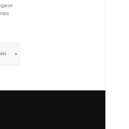
legaron
entes.
 del