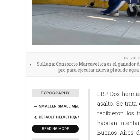
PREVIOU
Sullana: Consorcio Marcavelica es el ganador 
pro para ejecutar nueva plata de agua
ERP. Dos herman
TYPOGRAPHY
asalto. Se trata
SMALLER
SMALL
MEDIUM
BIG
BIGGER
recibieron los
DEFAULT
HELVETICA
SEGOE
GEORGIA
TIMES
habrían intenta
READING MODE
Buenos Aires d