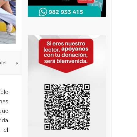
 del
able
enes
que
nida
 el