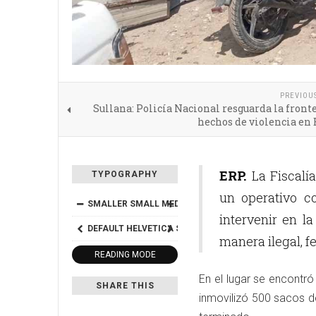
PREVIOU
Sullana: Policía Nacional resguarda la front
hechos de violencia en
ERP.
La Fiscalía
TYPOGRAPHY
un operativo c
SMALLER
SMALL
MEDIUM
BIG
BIGGER
intervenir en l
DEFAULT
HELVETICA
SEGOE
GEORGIA
TIMES
manera ilegal, fe
READING MODE
En el lugar se encontr
SHARE THIS
inmovilizó 500 sacos d