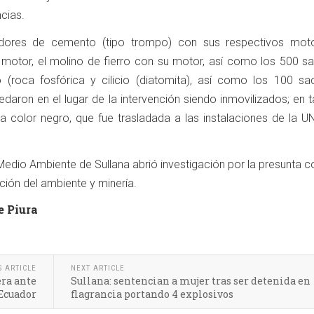
ncias.
dores de cemento (tipo trompo) con sus respectivos moto
 motor, el molino de fierro con su motor, así como los 500 s
o (roca fosfórica y cilicio (diatomita), así como los 100 sa
daron en el lugar de la intervención siendo inmovilizados; en 
a color negro, que fue trasladada a las instalaciones de la 
e Medio Ambiente de Sullana abrió investigación por la presunta 
ción del ambiente y minería.
e Piura
S ARTICLE
NEXT ARTICLE
era ante
Sullana: sentencian a mujer tras ser detenida en
 Ecuador
flagrancia portando 4 explosivos