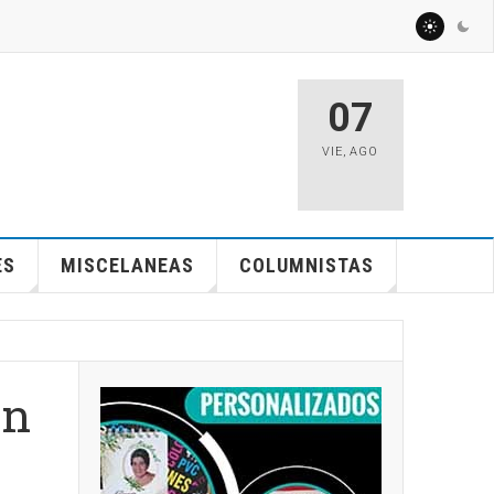
07
VIE
,
AGO
ES
MISCELANEAS
COLUMNISTAS
en