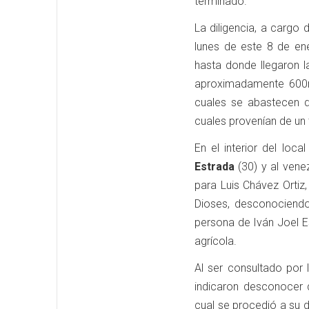
terminado.
La diligencia, a cargo 
lunes de este 8 de ene
hasta donde llegaron 
aproximadamente 600m
cuales se abastecen d
cuales provenían de un 
En el interior del loc
Estrada
(30) y al ven
para Luis Chávez Ortiz
Dioses, desconociend
persona de Iván Joel Es
agrícola.
Al ser consultado por 
indicaron desconocer 
cual se procedió a su 