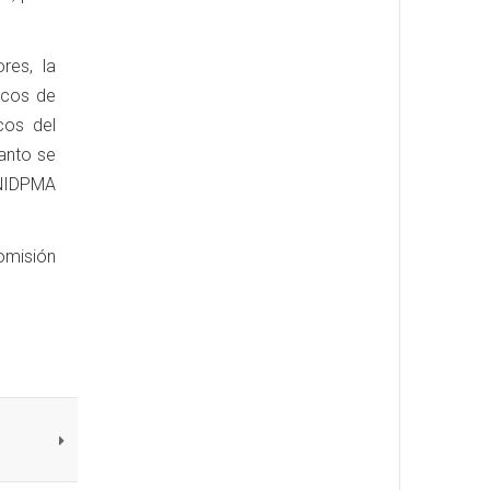
res, la
acos de
cos del
tanto se
UNIDPMA
comisión