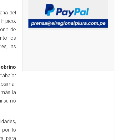
ñana del
Hípico,
zona de
nto los
es, las
Sobrino
trabajar
Josimar
emás la
l insumo
idades,
 por lo
ra, para