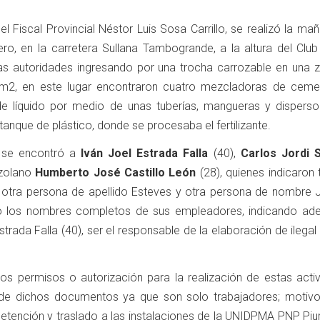
del Fiscal Provincial Néstor Luis Sosa Carrillo, se realizó la ma
ro, en la carretera Sullana Tambogrande, a la altura del Club 
las autoridades ingresando por una trocha carrozable en una 
2, en este lugar encontraron cuatro mezcladoras de ceme
e líquido por medio de unas tuberías, mangueras y dispersor
tanque de plástico, donde se procesaba el fertilizante.
al se encontró a
Iván Joel Estrada Falla
(40),
Carlos Jordi 
ezolano
Humberto José Castillo León
(28), quienes indicaron 
, otra persona de apellido Esteves y otra persona de nombre 
o los nombres completos de sus empleadores, indicando ad
trada Falla (40), ser el responsable de la elaboración de ilega
los permisos o autorización para la realización de estas activ
de dichos documentos ya que son solo trabajadores; motivo
detención y traslado a las instalaciones de la UNIDPMA PNP Piu