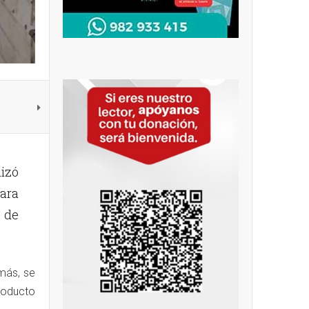
lizó
ara
, de
emás, se
producto