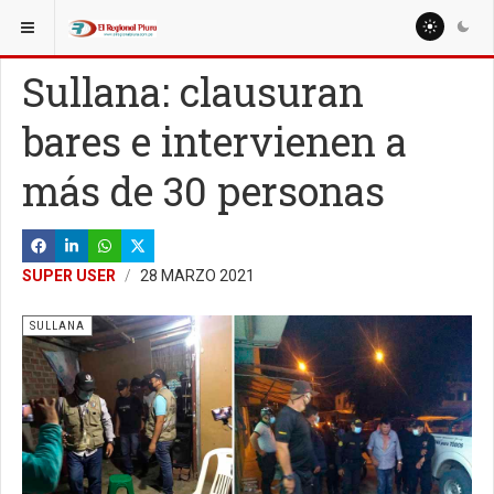
ESTÁ AQUÍ:
LOCALES
SULLANA
Sullana: clausuran
bares e intervienen a
más de 30 personas
SUPER USER
28 MARZO 2021
SULLANA