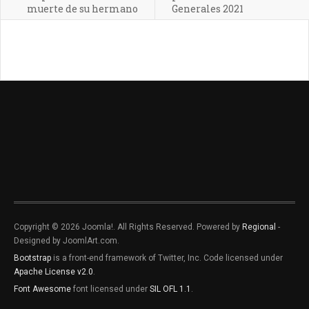
muerte de su hermano
Generales 2021
Copyright © 2026 Joomla!. All Rights Reserved. Powered by
Regional
-
Designed by JoomlArt.com.
Bootstrap
is a front-end framework of Twitter, Inc. Code licensed under
Apache License v2.0
.
Font Awesome
font licensed under
SIL OFL 1.1
.