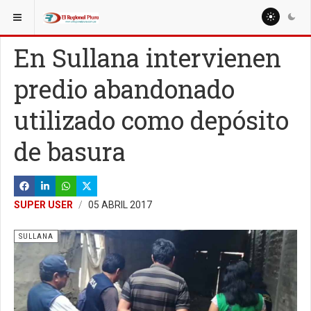
ESTÁ AQUÍ:
LOCALES
SULLANA
En Sullana intervienen
predio abandonado
utilizado como depósito
de basura
SUPER USER
05 ABRIL 2017
SULLANA