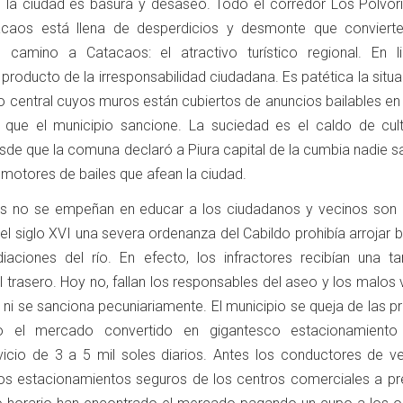
la ciudad es basura y desaseo. Todo el corredor Los Polvori
acaos está llena de desperdicios y desmonte que conviert
 camino a Catacaos: el atractivo turístico regional. En l
roducto de la irresponsabilidad ciudadana. Es patética la situ
 central cuyos muros están cubiertos de anuncios bailables en 
n que el municipio sancione. La suciedad es el caldo de cult
esde que la comuna declaró a Piura capital de la cumbia nadie 
motores de bailes que afean la ciudad.
les no se empeñan en educar a los ciudadanos y vecinos son
del siglo XVI una severa ordenanza del Cabildo prohibía arrojar 
aciones del río. En efecto, los infractores recibían una t
 trasero. Hoy no, fallan los responsables del aseo y los malos
a ni se sanciona pecuniariamente. El municipio se queja de las p
o el mercado convertido en gigantesco estacionamiento
vicio de 3 a 5 mil soles diarios. Antes los conductores de ve
los estacionamientos seguros de los centros comerciales a pr