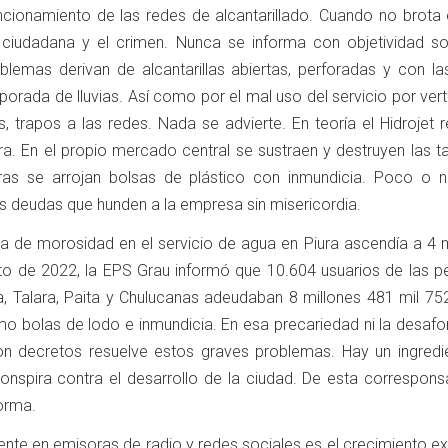
uncionamiento de las redes de alcantarillado. Cuando no brota 
 ciudadana y el crimen. Nunca se informa con objetividad so
lemas derivan de alcantarillas abiertas, perforadas y con la
orada de lluvias. Así como por el mal uso del servicio por ver
, trapos a las redes. Nada se advierte. En teoría el Hidrojet 
tra. En el propio mercado central se sustraen y destruyen las 
 otras se arrojan bolsas de plástico con inmundicia. Poco o 
as deudas que hunden a la empresa sin misericordia.
asa de morosidad en el servicio de agua en Piura ascendía a 4 
to de 2022, la EPS Grau informó que 10.604 usuarios de las per
na, Talara, Paita y Chulucanas adeudaban 8 millones 481 mil 75
 bolas de lodo e inmundicia. En esa precariedad ni la desafo
con decretos resuelve estos graves problemas. Hay un ingredi
conspira contra el desarrollo de la ciudad. De esta correspons
orma.
ente en emisoras de radio y redes sociales es el crecimiento e