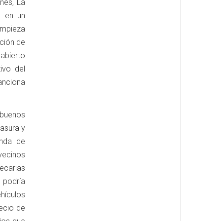
nes, La
e en un
impieza
ación de
abierto
ivo del
sanciona
 buenos
basura y
anda de
 vecinos
recarias
 podría
hículos
ecio de