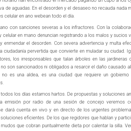
o horario han encontrado el mercado pagando un cupo a los o
e va de aguadas. En el desorden y el desaseo no recauda nada m
tes celular en ano webean todo el día.
bano con sanciones severas a los infractores. Con la colabora
 y celular en mano denuncian registrando a los malos y sucios 
 y enmendar el desorden. Con severa advertencia y multa efec
la ciudadanía pervertida que convierte en muladar su ciudad. I
ores, los irresponsables que talan árboles en las jardineras d
 no son sancionados ni obligados a resarcir el daño causado al
a no es una aldea, es una ciudad que requiere un gobierno 
s.
s todos los días estamos hartos. De propuestas y soluciones 
la emisión por radio de una sesión de concejo veremos 
se dará cuenta en vivo y en directo de los urgentes problema
soluciones eficientes. De los que regidores que hablan y partic
 mudos que cobran puntualmente dieta por calentar la silla. Ve