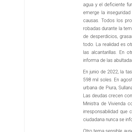
agua y el deficiente f
emerge la inseguridad
causas. Todos los prob
robadas durante la temp
de desperdicios, grasas
todo. La realidad es o
las alcantarillas. En
informa de las abultad
En junio de 2022, la t
598 mil soles. En agos
urbana de Piura, Sulla
Las deudas crecen como
Ministra de Vivienda 
irresponsabilidad que 
ciudadana nunca se inf
Otro tema sensible aus