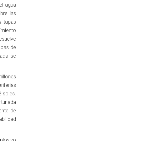
el agua
bre las
s tapas
timiento
resuelve
tapas de
nada se
millones
iferias
2 soles.
rtunada
ente de
abilidad
xplosivo