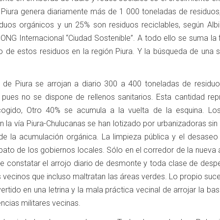
n Piura genera diariamente más de 1 000 toneladas de residuos,
duos orgánicos y un 25% son residuos reciclables, según Albi
a ONG Internacional “Ciudad Sostenible”. A todo ello se suma la 
jo de estos residuos en la región Piura. Y la búsqueda de una 
l de Piura se arrojan a diario 300 a 400 toneladas de residuo
pues no se dispone de rellenos sanitarios. Esta cantidad rep
ogido, Otro 40% se acumula a la vuelta de la esquina. Los
 la vía Piura-Chulucanas se han lotizado por urbanizadoras sin
 de la acumulación orgánica. La limpieza pública y el desaseo
pato de los gobiernos locales. Sólo en el corredor de la nueva
 constatar el arrojo diario de desmonte y toda clase de despe
s vecinos que incluso maltratan las áreas verdes. Lo propio su
rtido en una letrina y la mala práctica vecinal de arrojar la bas
encias militares vecinas.