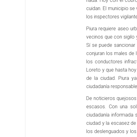
nada. Hoy con el cobr
cuidan. El municipio s
los inspectores vigilan
Piura requiere aseo ur
vecinos que con sigilo
Sí se puede sancionar
conjuran los males de 
los conductores infract
Loreto y que hasta hoy
de la ciudad. Piura y
ciudadanía responsable
De noticieros quejoso
escasos. Con una so
ciudadanía informada 
ciudad y la escasez de 
los deslenguados y los