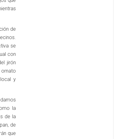
jos que
ientras
ción de
vecinos.
tiva se
gual con
el jirón
 ornato
local y
andamos
como la
s de la
ipan, de
rán que