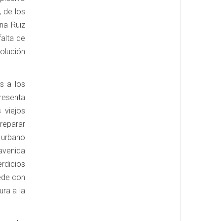
 de los
na Ruiz
falta de
solución
s a los
resenta
 viejos
 reparar
 urbano
 avenida
rdicios
cede con
ura a la