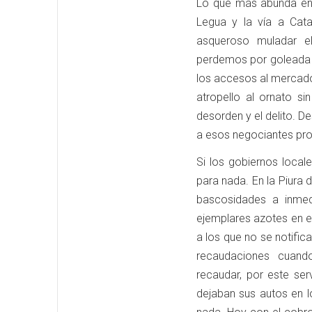
Lo que más abunda en 
Legua y la vía a Cat
asqueroso muladar el
perdemos por goleada p
los accesos al mercado
atropello al ornato si
desorden y el delito. D
a esos negociantes pro
Si los gobiernos loca
para nada. En la Piura 
bascosidades a inmedi
ejemplares azotes en el
a los que no se notific
recaudaciones cuand
recaudar, por este ser
dejaban sus autos en 