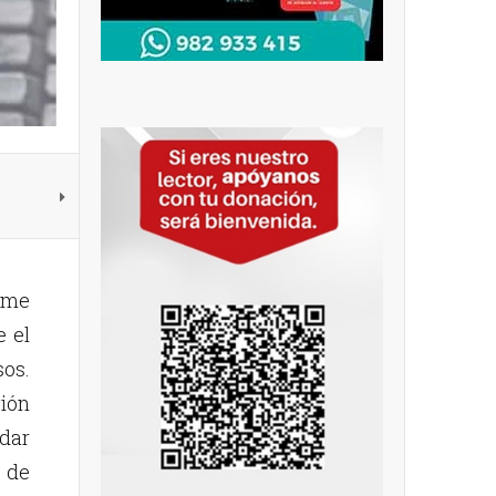
rme
e el
sos.
ión
dar
s de