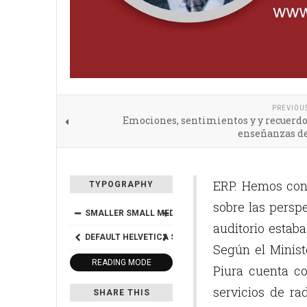
PREVIOU
Emociones, sentimientos y y recuerdo
enseñanzas 
ERP. Hemos con
TYPOGRAPHY
sobre las persp
SMALLER
SMALL
MEDIUM
BIG
BIGGER
auditorio estaba
DEFAULT
HELVETICA
SEGOE
GEORGIA
TIMES
Según el Minis
READING MODE
Piura cuenta co
servicios de ra
SHARE THIS