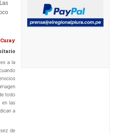
 Las
oco
 Curay
sitario
es a la
 cuando
rvicios
 imagen
 de todo
 en las
edican a
asez de